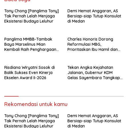
Tony Chong [Panglima Tony]
Demi Hemat Anggaran, AS
Tak Pernah Lelah Menjaga
Bersiap-siap Tutup Konsulat
Eksistensi Budaya Leluhur
di Medan
Panglima MMBB-Tambak
Charles Honoris Dorong
Baya Marselinus Mian
Reformulasi MBG,
Kembali Raih Penghargaan
Prioritaskan Ibu Hamil dan
Kinerja Ekselen Award II-
Anak Rentan Stunting
2026
Risdiana Wiryatni Sosok di
Tekan Angka Kejahatan
Balik Sukses Even Kinerja
Jalanan, Gubernur KDM
Ekselen Award II-2026
Gelas Sayembara Tangkap
Begal
Rekomendasi untuk kamu
Tony Chong [Panglima Tony]
Demi Hemat Anggaran, AS
Tak Pernah Lelah Menjaga
Bersiap-siap Tutup Konsulat
Eksistensi Budaya Leluhur
di Medan