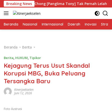
Langsung
Breaking News
Tony Chong [Panglima Tony] Tak Pernah Lelah Menjaga Eks
ke
konten
Beranda
Nasional
Internasional
Daerah
Inovasi
Strate
Beranda
Berita
Berita
,
HUKUM
,
Tipikor
Kejagung Terus Usut Skandal
Korupsi MBG, Buka Peluang
Tersangka Baru
Kinerjaekselen
Juni 12, 2026
Foto ilustrasi