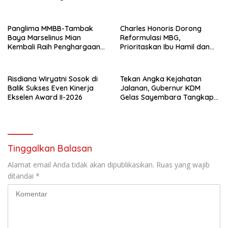
Panglima MMBB-Tambak
Charles Honoris Dorong
Baya Marselinus Mian
Reformulasi MBG,
Kembali Raih Penghargaan
Prioritaskan Ibu Hamil dan
Kinerja Ekselen Award II-
Anak Rentan Stunting
2026
Risdiana Wiryatni Sosok di
Tekan Angka Kejahatan
Balik Sukses Even Kinerja
Jalanan, Gubernur KDM
Ekselen Award II-2026
Gelas Sayembara Tangkap
Begal
Tinggalkan Balasan
Alamat email Anda tidak akan dipublikasikan.
Ruas yang wajib
ditandai
*