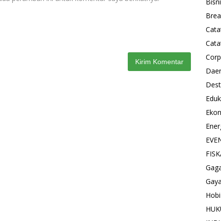
Bisn
Brea
Cata
Cata
Corp
Dae
Dest
Eduk
Eko
Ener
EVE
FISK
Gag
Gaya
Hobi
HU