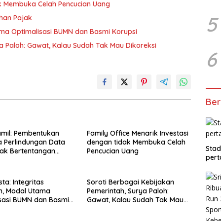
dak Membuka Celah Pencucian Uang
5
uhan Pajak
tama Optimalisasi BUMN dan Basmi Korupsi
a Paloh: Gawat, Kalau Sudah Tak Mau Dikoreksi
6
Ber
amil: Pembentukan
Family Office Menarik Investasi
 Perlindungan Data
dengan tidak Membuka Celah
Stad
Tak Bertentangan
Pencucian Uang
pert
UUD 45
ta: Integritas
Soroti Berbagai Kebijakan
n, Modal Utama
Pemerintah, Surya Paloh:
sasi BUMN dan Basmi
Gawat, Kalau Sudah Tak Mau
Dikoreksi