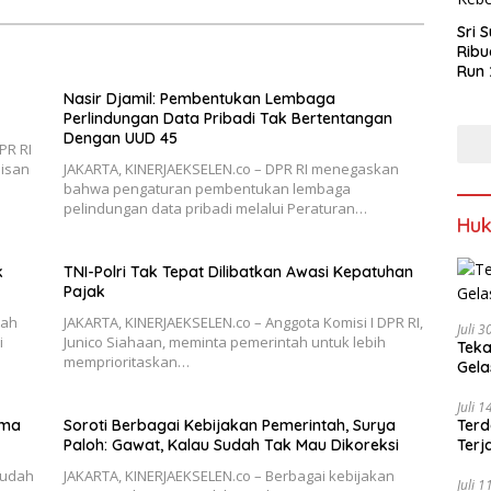
Sri 
Ribu
Run 
Spor
Nasir Djamil: Pembentukan Lembaga
Keb
Perlindungan Data Pribadi Tak Bertentangan
Dengan UUD 45
PR RI
isan
JAKARTA, KINERJAEKSELEN.co – DPR RI menegaskan
bahwa pengaturan pembentukan lembaga
pelindungan data pribadi melalui Peraturan…
Hu
k
TNI-Polri Tak Tepat Dilibatkan Awasi Kepatuhan
Pajak
tah
JAKARTA, KINERJAEKSELEN.co – Anggota Komisi I DPR RI,
Juli 
i
Junico Siahaan, meminta pemerintah untuk lebih
Teka
memprioritaskan…
Gel
Juli 
ama
Soroti Berbagai Kebijakan Pemerintah, Surya
Terd
Paloh: Gawat, Kalau Sudah Tak Mau Dikoreksi
Terj
sudah
JAKARTA, KINERJAEKSELEN.co – Berbagai kebijakan
Juli 