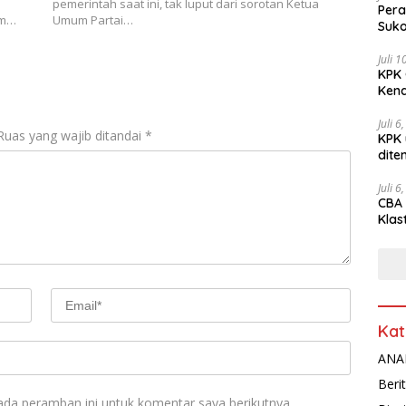
pemerintah saat ini, tak luput dari sorotan Ketua
Pera
am…
Umum Partai…
Suko
Juli 
KPK 
Kena
Juli 6
Ruas yang wajib ditandai
*
KPK 
dite
Juli 6
CBA 
Klas
Peny
Kat
ANAL
Beri
ada peramban ini untuk komentar saya berikutnya.