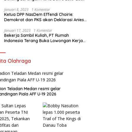
di Sekolah
Januari 8, 2023
1 Komentar
Ketua DPP NasDem Effendi Choirie:
Demokrat dan PKS akan Deklarasi Anies
Sebagai Capres di Februari
Januari 17, 2023
1 Komentar
Bekerja Sambil Kuliah, PT Rumah
Indonesia Terang Buka Lowongan Kerja
ke Australia
ita Olahraga
ion Teladan Medan resmi gelar
andingan Piala AFF U-19 2026