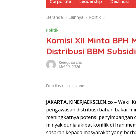
Corporate
Leadership
Destinasi
Beranda
Lainnya
Politik
Politik
Komisi XII Minta BPH M
Distribusi BBM Subsidi
Kinerjaekselen
Mei 20, 2026
Foto ilustrasi okezone
JAKARTA, KINERJAEKSELEN.co
– Wakil K
pengawasan distribusi bahan bakar mi
meningkatnya potensi penyimpangan di
minyak dunia akibat konflik di Iran me
sasaran kepada masyarakat yang berh