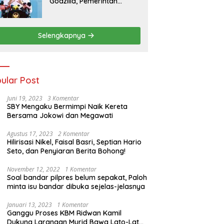
Godzilla, Pemerintah
Pastikan Kesiapan
Cadangan Pangan dan
Infrastruktur Pertanian
Selengkapnya
Nasional
ular Post
Juni 19, 2023
3 Komentar
SBY Mengaku Bermimpi Naik Kereta
Bersama Jokowi dan Megawati
Agustus 17, 2023
2 Komentar
Hilirisasi Nikel, Faisal Basri, Septian Hario
Seto, dan Penyiaran Berita Bohong!
November 12, 2022
1 Komentar
Soal bandar pilpres belum sepakat, Paloh
minta isu bandar dibuka sejelas-jelasnya
Januari 13, 2023
1 Komentar
Ganggu Proses KBM Ridwan Kamil
Dukung Larangan Murid Bawa Lato-Lato