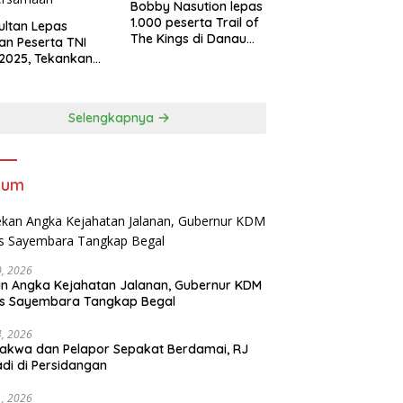
Bobby Nasution lepas
1.000 peserta Trail of
Sultan Lepas
The Kings di Danau
an Peserta TNI
Toba
2025, Tekankan
tifitas dan
ersamaan
Selengkapnya
kum
30, 2026
n Angka Kejahatan Jalanan, Gubernur KDM
as Sayembara Tangkap Begal
14, 2026
akwa dan Pelapor Sepakat Berdamai, RJ
adi di Persidangan
11, 2026