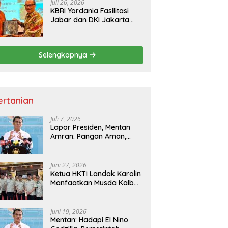
Juli 26, 2026
KBRI Yordania Fasilitasi
Jabar dan DKI Jakarta
Pasarkan Potensi
Pariwisata di Pasar
Internasional
Selengkapnya
ertanian
Juli 7, 2026
Lapor Presiden, Mentan
Amran: Pangan Aman,
Hilirisasi Dipercepat untuk
Kesejahteraan Petani
Juni 27, 2026
Ketua HKTI Landak Karolin
Manfaatkan Musda Kalbar
untuk Perkuat Sektor
Pangan
Juni 19, 2026
Mentan: Hadapi El Nino