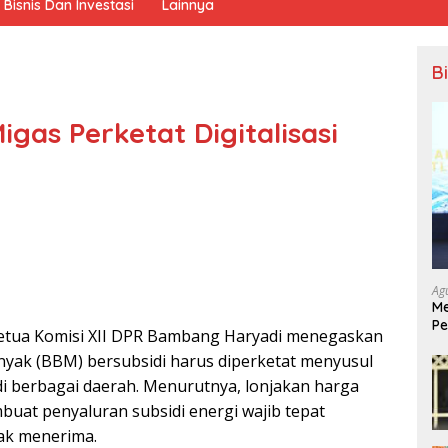
Bisnis Dan Investasi
Lainnya
B
igas Perketat Digitalisasi
Ag
Me
Pe
etua Komisi XII DPR Bambang Haryadi menegaskan
Ek
nyak (BBM) bersubsidi harus diperketat menyusul
 berbagai daerah. Menurutnya, lonjakan harga
mbuat penyaluran subsidi energi wajib tepat
ak menerima.