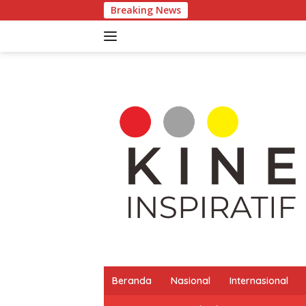
Langsung
Breaking News
ke
konten
Beranda
Nasional
Internasional