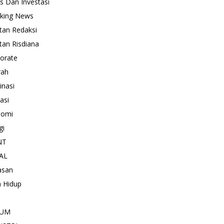
is Dan Investasi
king News
tan Redaksi
tan Risdiana
orate
rah
inasi
asi
nomi
gi
NT
AL
asan
 Hidup
KUM