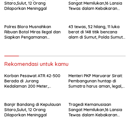
Sitaro,Sulut, 12 Orang
Sangat Memilukan,16 Lansia
Dilaporkan Meninggal
Tewas dalam Kebakaran
Panti Jompo di Manado
Polres Blora Musnahkan
43 tewas, 52 hilang, 11 luka
Ribuan Botol Miras Ilegal dan
berat di 148 titik bencana
Siapkan Pengamanan
alam di Sumut, Polda Sumut
Menyambut Tahun Baru
kerahkan 1.030 personel
Rekomendasi untuk kamu
Korban Pesawat ATR 42-500
Menteri PKP Maruarar Sirait:
Berada di Jurang
Pembangunan huntap di
Kedalaman 200 Meter,
Sumatra harus aman, legal,
Berhasil Dievakuasi
dekat ekosistem
Banjir Bandang di Kepulauan
Tragedi Kemanusiaan
Sitaro,Sulut, 12 Orang
Sangat Memilukan,16 Lansia
Dilaporkan Meninggal
Tewas dalam Kebakaran
Panti Jompo di Manado