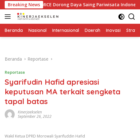
Langsung
dustri MICE Dorong Daya Saing Pariwisata Indonesia
Breaking News
E
ke
konten
Beranda
Nasional
Internasional
Daerah
Inovasi
Strate
Beranda
Reportase
Reportase
Syarifudin Hafid apresiasi
keputusan MA terkait sengketa
tapal batas
Kinerjaekselen
September 26, 2022
Wakil Ketua DPRD Morowali Syarifuddin Hafid