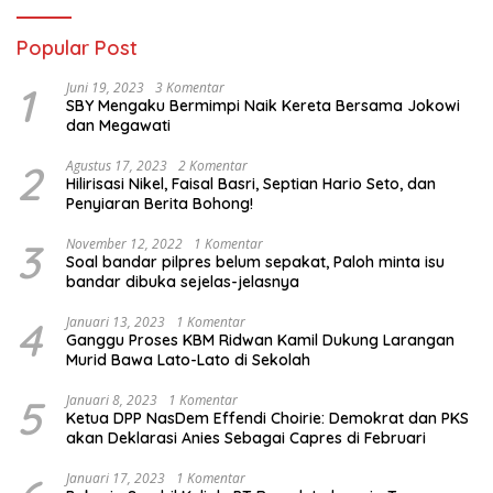
Popular Post
1
Juni 19, 2023
3 Komentar
SBY Mengaku Bermimpi Naik Kereta Bersama Jokowi
dan Megawati
2
Agustus 17, 2023
2 Komentar
Hilirisasi Nikel, Faisal Basri, Septian Hario Seto, dan
Penyiaran Berita Bohong!
3
November 12, 2022
1 Komentar
Soal bandar pilpres belum sepakat, Paloh minta isu
bandar dibuka sejelas-jelasnya
4
Januari 13, 2023
1 Komentar
Ganggu Proses KBM Ridwan Kamil Dukung Larangan
Murid Bawa Lato-Lato di Sekolah
5
Januari 8, 2023
1 Komentar
Ketua DPP NasDem Effendi Choirie: Demokrat dan PKS
akan Deklarasi Anies Sebagai Capres di Februari
Januari 17, 2023
1 Komentar