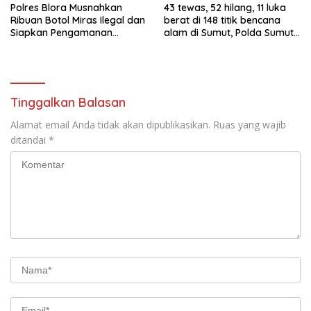
Polres Blora Musnahkan
43 tewas, 52 hilang, 11 luka
Ribuan Botol Miras Ilegal dan
berat di 148 titik bencana
Siapkan Pengamanan
alam di Sumut, Polda Sumut
Menyambut Tahun Baru
kerahkan 1.030 personel
Tinggalkan Balasan
Alamat email Anda tidak akan dipublikasikan.
Ruas yang wajib
ditandai
*