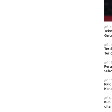
Juli 
Teka
Gel
Juli 
Terd
Terj
Juli 
Pera
Suko
Juli 
KPK 
Kena
Juli 6
KPK 
dite