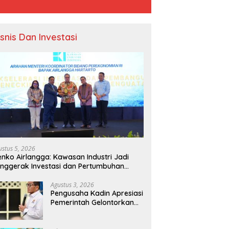
isnis Dan Investasi
IP dan Dinas Pendidikan
Pertumbuhan 5,29 Persen,
T
ali Kolaborasi
Berkualitas bagi Siapa?
T
atkan Kapasitas 61
E
ustus 5, 2026
a Sekolah di Bahodopi
nko Airlangga: Kawasan Industri Jadi
nggerak Investasi dan Pertumbuhan
onomi Nasional
Agustus 3, 2026
Pengusaha Kadin Apresiasi
Pemerintah Gelontorkan
Rp1.000 Triliun untuk
Pembangunan