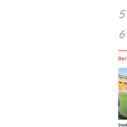
5
6
Ber
Stad