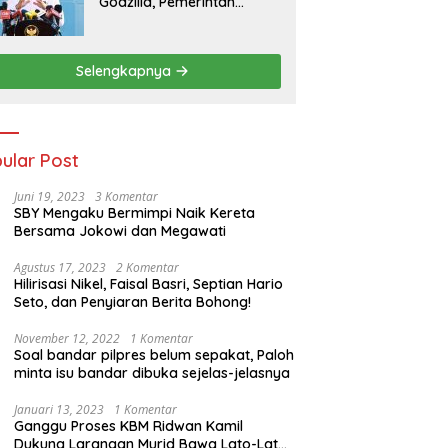
Godzilla, Pemerintah
Pastikan Kesiapan
Cadangan Pangan dan
Infrastruktur Pertanian
Selengkapnya
Nasional
ular Post
Juni 19, 2023
3 Komentar
SBY Mengaku Bermimpi Naik Kereta
Bersama Jokowi dan Megawati
Agustus 17, 2023
2 Komentar
Hilirisasi Nikel, Faisal Basri, Septian Hario
Seto, dan Penyiaran Berita Bohong!
November 12, 2022
1 Komentar
Soal bandar pilpres belum sepakat, Paloh
minta isu bandar dibuka sejelas-jelasnya
Januari 13, 2023
1 Komentar
Ganggu Proses KBM Ridwan Kamil
Dukung Larangan Murid Bawa Lato-Lato