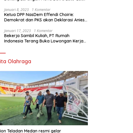
di Sekolah
Januari 8, 2023
1 Komentar
Ketua DPP NasDem Effendi Choirie:
Demokrat dan PKS akan Deklarasi Anies
Sebagai Capres di Februari
Januari 17, 2023
1 Komentar
Bekerja Sambil Kuliah, PT Rumah
Indonesia Terang Buka Lowongan Kerja
ke Australia
ita Olahraga
ion Teladan Medan resmi gelar