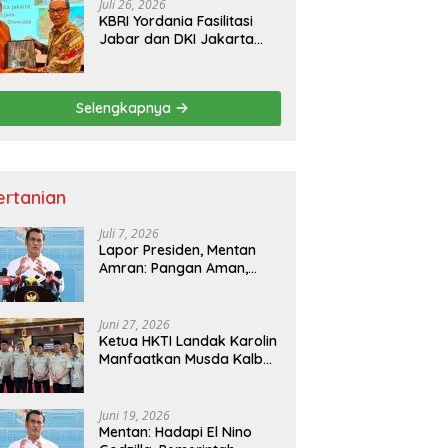
Juli 26, 2026
KBRI Yordania Fasilitasi
Jabar dan DKI Jakarta
Pasarkan Potensi
Pariwisata di Pasar
Internasional
Selengkapnya
ertanian
Juli 7, 2026
Lapor Presiden, Mentan
Amran: Pangan Aman,
Hilirisasi Dipercepat untuk
Kesejahteraan Petani
Juni 27, 2026
Ketua HKTI Landak Karolin
Manfaatkan Musda Kalbar
untuk Perkuat Sektor
Pangan
Juni 19, 2026
Mentan: Hadapi El Nino