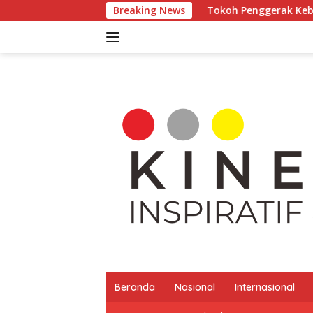
Langsung
Breaking News
Tokoh Penggerak Kebudayaan Limen AK L
ke
konten
Beranda
Nasional
Internasional