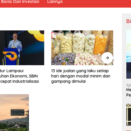
Bisnis Dan Investasi
Lainnya
B
tur Lampaui
13 ide jualan yang laku setiap
PT IM
uhan Ekonomi, SBIN
hari dengan modal minim dan
Morow
cepat Industrialisasi
gampang dimulai
Tingk
Ag
Kepal
Me
Pe
Ek