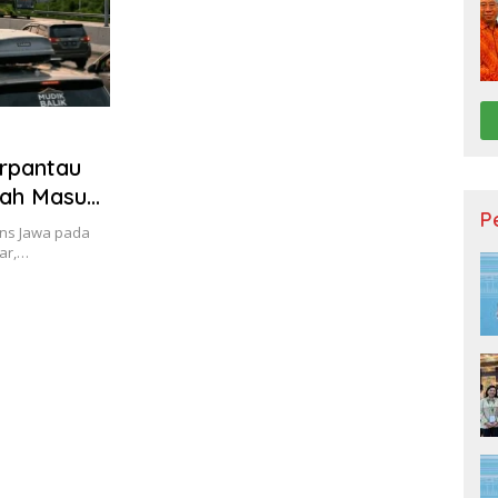
erpantau
lah Masuk
P
rans Jawa pada
car,…