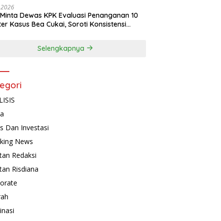
, 2026
Minta Dewas KPK Evaluasi Penanganan 10
ter Kasus Bea Cukai, Soroti Konsistensi
idikan
Selengkapnya
egori
ISIS
ta
is Dan Investasi
king News
tan Redaksi
tan Risdiana
orate
rah
inasi