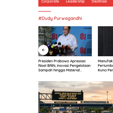
Corporate
Leadership
Destinasi
#Dudy Purwagandhi
gerak Kebudayaan
Presiden Prabowo Apresiasi
Manufak
gai Raih Kinerja
Riset BRIN, Inovasi Pengelolaan
Pertumb
rd II-2026
Sampah hingga Material
Kunci Per
Ramah Lingkungan