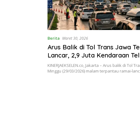
Berita
Maret 30, 2026
Arus Balik di Tol Trans Jawa T
Lancar, 2,9 Juta Kendaraan Te
Jakarta
KINERJAEKSELEN.co, Jakarta – Arus balik di Tol T
Minggu (29/03/2026) malam terpantau ramai-lan