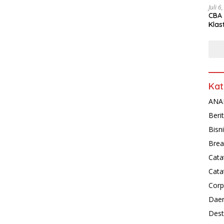
Juli 6
CBA 
Klas
Peny
Kat
ANAL
Beri
Bisn
Brea
Cata
Cata
Corp
Dae
Dest