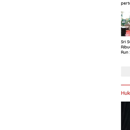
pert
Sri 
Ribu
Run 
Spor
Keb
Hu