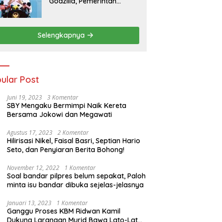
Godzilla, Pemerintah
Pastikan Kesiapan
Cadangan Pangan dan
Infrastruktur Pertanian
Selengkapnya
Nasional
ular Post
Juni 19, 2023
3 Komentar
SBY Mengaku Bermimpi Naik Kereta
Bersama Jokowi dan Megawati
Agustus 17, 2023
2 Komentar
Hilirisasi Nikel, Faisal Basri, Septian Hario
Seto, dan Penyiaran Berita Bohong!
November 12, 2022
1 Komentar
Soal bandar pilpres belum sepakat, Paloh
minta isu bandar dibuka sejelas-jelasnya
Januari 13, 2023
1 Komentar
Ganggu Proses KBM Ridwan Kamil
Dukung Larangan Murid Bawa Lato-Lato