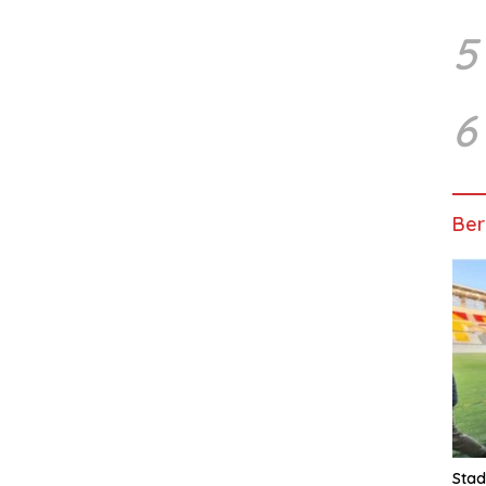
5
6
Ber
Stad