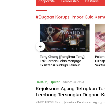
Corporate
Leadership
Destinasi
#Dugaan Korupsi Impor Gula Kem
 5,29 Persen,
Tony Chong [Panglima Tony]
Pelemah
bagi Siapa?
Tak Pernah Lelah Menjaga
Direspo
Eksistensi Budaya Leluhur
Sektor P
HUKUM
,
Tipikor
Oktober 30, 2024
Kejaksaan Agung Tetapkan T
Lembong Tersangka Dugaan K
Impor Gula di Kemendag
KINERJAEKSELEN.co, Jakarta – Kejaksaan Agung