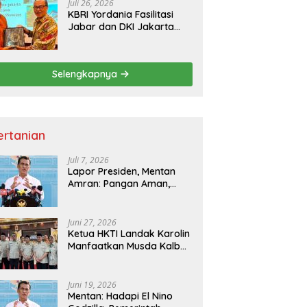
Juli 26, 2026
KBRI Yordania Fasilitasi
Jabar dan DKI Jakarta
Pasarkan Potensi
Pariwisata di Pasar
Internasional
Selengkapnya
ertanian
Juli 7, 2026
Lapor Presiden, Mentan
Amran: Pangan Aman,
Hilirisasi Dipercepat untuk
Kesejahteraan Petani
Juni 27, 2026
Ketua HKTI Landak Karolin
Manfaatkan Musda Kalbar
untuk Perkuat Sektor
Pangan
Juni 19, 2026
Mentan: Hadapi El Nino