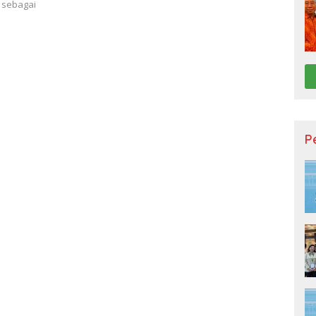
 sebagai
P