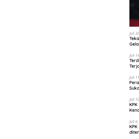
Juli 
Teka
Gel
Juli 
Terd
Terj
Juli 
Pera
Suko
Juli 
KPK 
Kena
Juli 6
KPK 
dite