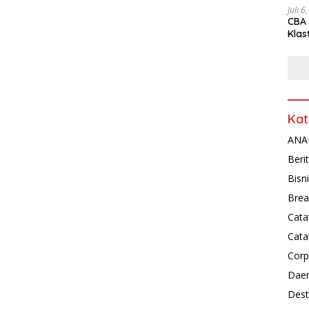
Juli 6
CBA 
Klas
Peny
Kat
ANAL
Beri
Bisn
Brea
Cata
Cata
Corp
Dae
Dest