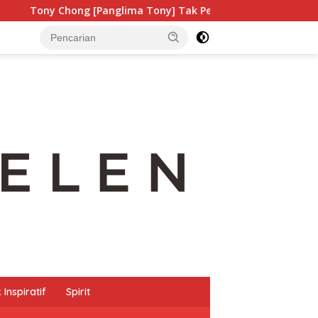
g [Panglima Tony] Tak Pernah Lelah Menjaga Eksistensi Buday
Inspiratif
Spirit