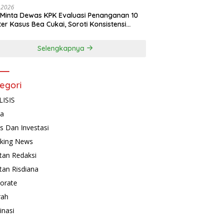
, 2026
Minta Dewas KPK Evaluasi Penanganan 10
ter Kasus Bea Cukai, Soroti Konsistensi
idikan
Selengkapnya
egori
ISIS
ta
is Dan Investasi
king News
tan Redaksi
tan Risdiana
orate
rah
inasi