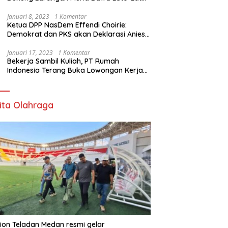
di Sekolah
Januari 8, 2023
1 Komentar
Ketua DPP NasDem Effendi Choirie:
Demokrat dan PKS akan Deklarasi Anies
Sebagai Capres di Februari
Januari 17, 2023
1 Komentar
Bekerja Sambil Kuliah, PT Rumah
Indonesia Terang Buka Lowongan Kerja
ke Australia
ita Olahraga
ion Teladan Medan resmi gelar