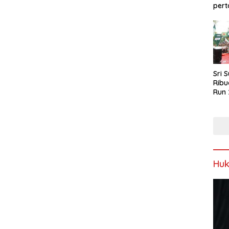
pert
Sri 
Ribu
Run 
Spor
Keb
Hu