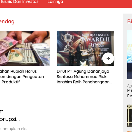
Bisnis Dan Investasi
Lainnya
endag
B
an Rupiah Harus
Dirut PT Agung Dananjaya
Sukse
n dengan Penguatan
Sentosa Muhammad Riski
PT Pr
roduktif
Ibrahim Raih Penghargaan
Raih 
Ag
Kinerja Ekselen Award 2026
2026
Me
Pe
Ek
om
orupsi
 menetapkan eks