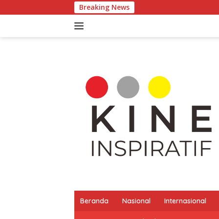
Langsung
Breaking News
Pertu
ke
konten
Beranda
Nasional
Internasional