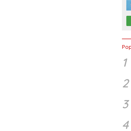
Pop
1
2
3
4