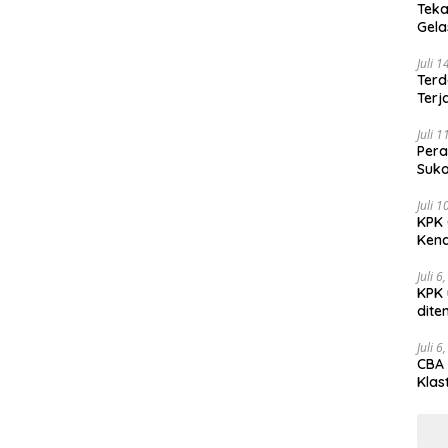
Teka
Gel
Juli 
Terd
Terj
Juli 
Pera
Suko
Juli 
KPK 
Kena
Juli 6
KPK 
dite
Juli 6
CBA 
Klas
Peny