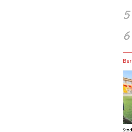
5
6
Ber
Stad