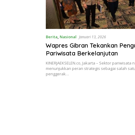
Berita
,
Nasional
Januari 13, 2026
Wapres Gibran Tekankan Peng
Pariwisata Berkelanjutan
KINERJAEKSELEN.co, Jakarta – Sektor pariwisata n
menunjukkan peran strategis sebagai salah sat
penggerak…