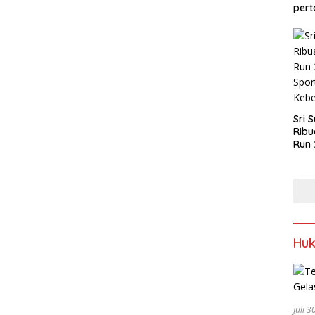
pert
Sri 
Ribu
Run 
Spor
Keb
Hu
Juli 