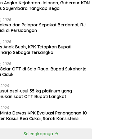
n Angka Kejahatan Jalanan, Gubernur KDM
as Sayembara Tangkap Begal
14, 2026
akwa dan Pelapor Sepakat Berdamai, RJ
adi di Persidangan
11, 2026
s Anak Buah, KPK Tetapkan Bupati
harjo Sebagai Tersangka
10, 2026
Gelar OTT di Solo Raya, Bupati Sukoharjo
 Ciduk
, 2026
usut asal-usul 55 kg platinum yang
mukan saat OTT Bupati Langkat
, 2026
Minta Dewas KPK Evaluasi Penanganan 10
ter Kasus Bea Cukai, Soroti Konsistensi
idikan
Selengkapnya