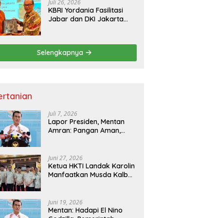
Juli 26, 2026
KBRI Yordania Fasilitasi
Jabar dan DKI Jakarta
Pasarkan Potensi
Pariwisata di Pasar
Internasional
Selengkapnya
ertanian
Juli 7, 2026
Lapor Presiden, Mentan
Amran: Pangan Aman,
Hilirisasi Dipercepat untuk
Kesejahteraan Petani
Juni 27, 2026
Ketua HKTI Landak Karolin
Manfaatkan Musda Kalbar
untuk Perkuat Sektor
Pangan
Juni 19, 2026
Mentan: Hadapi El Nino