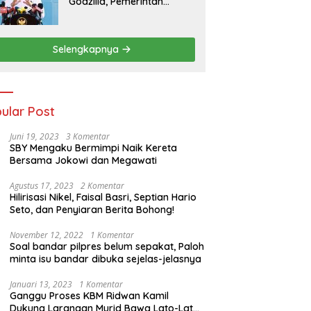
Godzilla, Pemerintah
Pastikan Kesiapan
Cadangan Pangan dan
Infrastruktur Pertanian
Selengkapnya
Nasional
ular Post
Juni 19, 2023
3 Komentar
SBY Mengaku Bermimpi Naik Kereta
Bersama Jokowi dan Megawati
Agustus 17, 2023
2 Komentar
Hilirisasi Nikel, Faisal Basri, Septian Hario
Seto, dan Penyiaran Berita Bohong!
November 12, 2022
1 Komentar
Soal bandar pilpres belum sepakat, Paloh
minta isu bandar dibuka sejelas-jelasnya
Januari 13, 2023
1 Komentar
Ganggu Proses KBM Ridwan Kamil
Dukung Larangan Murid Bawa Lato-Lato