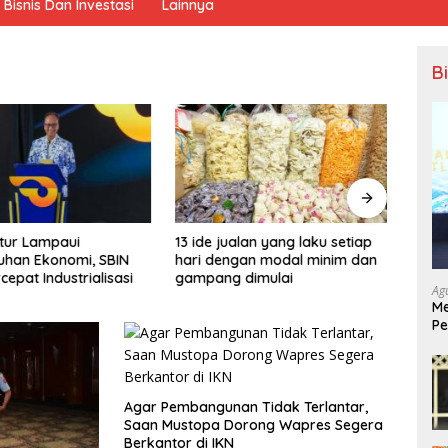
Bisnis Dan Investasi
Lainnya
B
tur Lampaui
13 ide jualan yang laku setiap
PT IM
uhan Ekonomi, SBIN
hari dengan modal minim dan
Morow
cepat Industrialisasi
gampang dimulai
Tingk
Ag
Kepal
Me
Pe
Ek
Agar Pembangunan Tidak Terlantar,
Saan Mustopa Dorong Wapres Segera
Berkantor di IKN