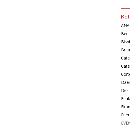
Kat
ANAL
Beri
Bisn
Brea
Cata
Cata
Corp
Dae
Dest
Eduk
Eko
Ener
EVE