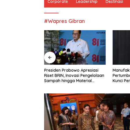
Corporate
Leadership
Destinasi
#Wapres Gibran
gerak Kebudayaan
Presiden Prabowo Apresiasi
Manufak
gai Raih Kinerja
Riset BRIN, Inovasi Pengelolaan
Pertumb
rd II-2026
Sampah hingga Material
Kunci Per
Ramah Lingkungan