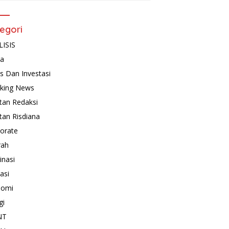
egori
ISIS
ta
is Dan Investasi
king News
tan Redaksi
tan Risdiana
orate
rah
inasi
asi
nomi
gi
NT