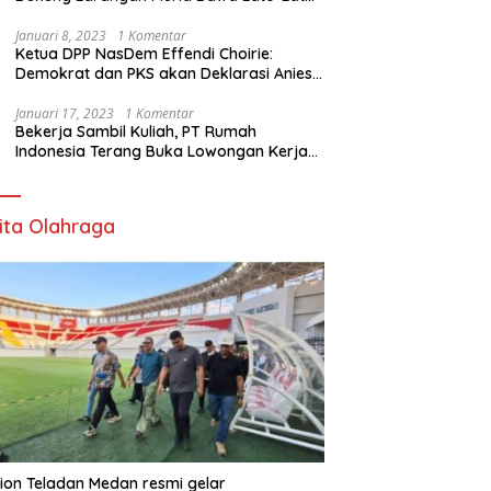
di Sekolah
Januari 8, 2023
1 Komentar
Ketua DPP NasDem Effendi Choirie:
Demokrat dan PKS akan Deklarasi Anies
Sebagai Capres di Februari
Januari 17, 2023
1 Komentar
Bekerja Sambil Kuliah, PT Rumah
Indonesia Terang Buka Lowongan Kerja
ke Australia
ita Olahraga
ion Teladan Medan resmi gelar