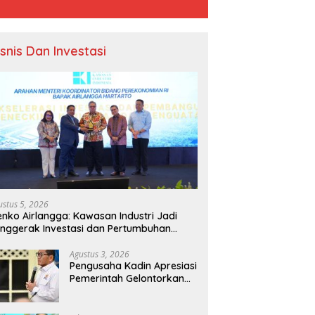
isnis Dan Investasi
IP dan Dinas Pendidikan
Pertumbuhan 5,29 Persen,
T
ali Kolaborasi
Berkualitas bagi Siapa?
T
atkan Kapasitas 61
E
ustus 5, 2026
a Sekolah di Bahodopi
nko Airlangga: Kawasan Industri Jadi
nggerak Investasi dan Pertumbuhan
onomi Nasional
Agustus 3, 2026
Pengusaha Kadin Apresiasi
Pemerintah Gelontorkan
Rp1.000 Triliun untuk
Pembangunan