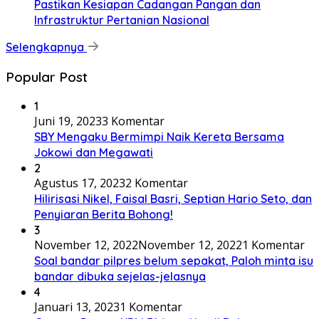
Pastikan Kesiapan Cadangan Pangan dan
Infrastruktur Pertanian Nasional
Selengkapnya
Popular Post
1
Juni 19, 2023
3 Komentar
SBY Mengaku Bermimpi Naik Kereta Bersama
Jokowi dan Megawati
2
Agustus 17, 2023
2 Komentar
Hilirisasi Nikel, Faisal Basri, Septian Hario Seto, dan
Penyiaran Berita Bohong!
3
November 12, 2022
November 12, 2022
1 Komentar
Soal bandar pilpres belum sepakat, Paloh minta isu
bandar dibuka sejelas-jelasnya
4
Januari 13, 2023
1 Komentar