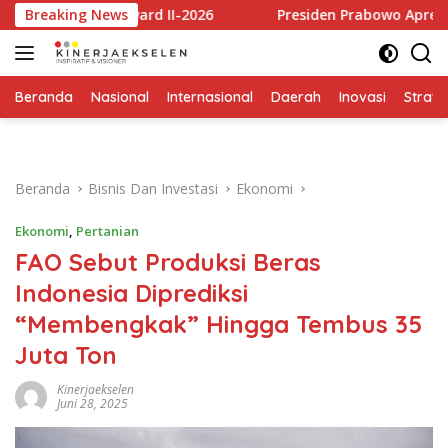
Langsung
Award II-2026
Breaking News
Presiden Prabowo Apresiasi Riset BRIN,
ke
konten
Beranda
Nasional
Internasional
Daerah
Inovasi
Strate
Beranda
Bisnis Dan Investasi
Ekonomi
Ekonomi
,
Pertanian
FAO Sebut Produksi Beras
Indonesia Diprediksi
“Membengkak” Hingga Tembus 35
Juta Ton
Kinerjaekselen
Juni 28, 2025