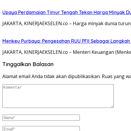
Upaya Perdamaian Timur Tengah Tekan Harga Minyak D
JAKARTA, KINERJAEKSELEN.co – Harga minyak dunia turun 
Menkeu Purbaya: Pengesahan RUU PFII Sebagai Langkah S
JAKARTA, KINERJAEKSELEN.co – Menteri Keuangan (Menk
Tinggalkan Balasan
Alamat email Anda tidak akan dipublikasikan.
Ruas yang wa