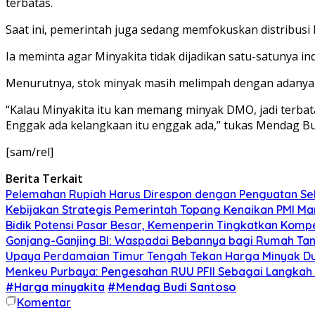
terbatas.
Saat ini, pemerintah juga sedang memfokuskan distribusi 
Ia meminta agar Minyakita tidak dijadikan satu-satunya i
Menurutnya, stok minyak masih melimpah dengan adanya p
“Kalau Minyakita itu kan memang minyak DMO, jadi terbat
Enggak ada kelangkaan itu enggak ada,” tukas Mendag Budi,
[sam/rel]
Berita Terkait
Pelemahan Rupiah Harus Direspon dengan Penguatan Sek
Kebijakan Strategis Pemerintah Topang Kenaikan PMI Ma
Bidik Potensi Pasar Besar, Kemenperin Tingkatkan Komp
Gonjang-Ganjing BI: Waspadai Bebannya bagi Rumah T
Upaya Perdamaian Timur Tengah Tekan Harga Minyak D
Menkeu Purbaya: Pengesahan RUU PFII Sebagai Langkah S
#Harga minyakita
#Mendag Budi Santoso
Komentar