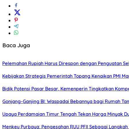
Baca Juga
Pelemahan Rupiah Harus Direspon dengan Penguatan Sek
Kebijakan Strategis Pemerintah Topang Kenaikan PMI Ma
Bidik Potensi Pasar Besar, Kemenperin Tingkatkan Komp
Gonjang-Ganjing BI: Waspadai Bebannya bagi Rumah T
Upaya Perdamaian Timur Tengah Tekan Harga Minyak D
Menkeu Purbaya: Pengesahan RUU PFII Sebagai Langkah S