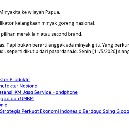
Minyakita ke wilayah Papua.
ndikator kelangkaan minyak goreng nasional.
ilihan merek lain atau second brand.
as. Tapi bukan berarti enggak ada minyak gitu. Yang berkur
 seperti dikutip dari pasardana.id, Senin [11/5/2026] siang
tor Produktif
nufaktur Nasional
etensi IKM Jasa Service Handphone
angga dan UMKM
unia
trategis Perkuat Ekonomi Indonesia Berdaya Saing Globa