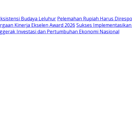
ksistensi Budaya Leluhur
Pelemahan Rupiah Harus Direspo
gaan Kinerja Ekselen Award 2026
Sukses Implementasikan 
nggerak Investasi dan Pertumbuhan Ekonomi Nasional