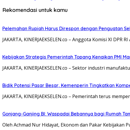
Rekomendasi untuk kamu
Pelemahan Rupiah Harus Direspon dengan Penguatan Sek
JAKARTA, KINERJAEKSELEN.co – Anggota Komisi XI DPR RI A
Kebijakan Strategis Pemerintah Topang Kenaikan PMI Ma
JAKARTA, KINERJAEKSELEN.co – Sektor industri manufaktu
Bidik Potensi Pasar Besar, Kemenperin Tingkatkan Komp
JAKARTA, KINERJAEKSELEN.co – Pemerintah terus memperk
Gonjang-Ganjing BI: Waspadai Bebannya bagi Rumah T
Oleh Achmad Nur Hidayat, Ekonom dan Pakar Kebijakan P