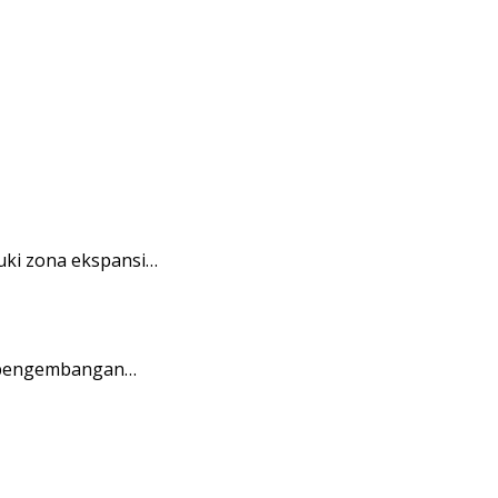
uki zona ekspansi…
i pengembangan…