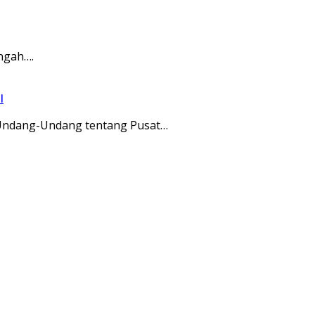
ngah….
l
Undang-Undang tentang Pusat…