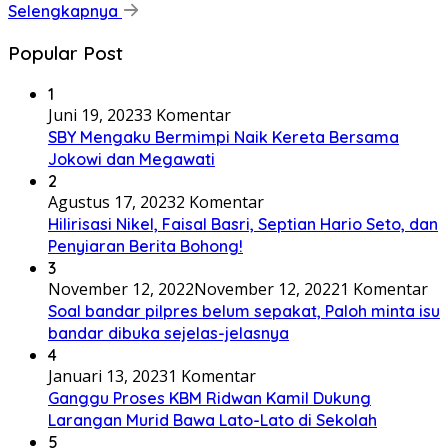
Selengkapnya
Popular Post
1
Juni 19, 2023
3 Komentar
SBY Mengaku Bermimpi Naik Kereta Bersama
Jokowi dan Megawati
2
Agustus 17, 2023
2 Komentar
Hilirisasi Nikel, Faisal Basri, Septian Hario Seto, dan
Penyiaran Berita Bohong!
3
November 12, 2022
November 12, 2022
1 Komentar
Soal bandar pilpres belum sepakat, Paloh minta isu
bandar dibuka sejelas-jelasnya
4
Januari 13, 2023
1 Komentar
Ganggu Proses KBM Ridwan Kamil Dukung
Larangan Murid Bawa Lato-Lato di Sekolah
5