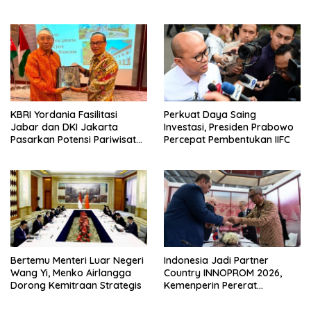
Ekonomi Nasional
Pembangunan
KBRI Yordania Fasilitasi
Perkuat Daya Saing
Jabar dan DKI Jakarta
Investasi, Presiden Prabowo
Pasarkan Potensi Pariwisata
Percepat Pembentukan IIFC
di Pasar Internasional
Bertemu Menteri Luar Negeri
Indonesia Jadi Partner
Wang Yi, Menko Airlangga
Country INNOPROM 2026,
Dorong Kemitraan Strategis
Kemenperin Pererat
Hubungan Manufaktur
dengan Wilayah Kirov Rusia