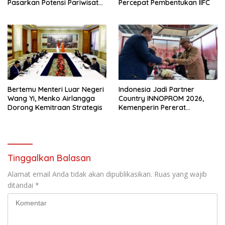
Pasarkan Potensi Pariwisata
Percepat Pembentukan IIFC
di Pasar Internasional
Bertemu Menteri Luar Negeri
Indonesia Jadi Partner
Wang Yi, Menko Airlangga
Country INNOPROM 2026,
Dorong Kemitraan Strategis
Kemenperin Pererat
Hubungan Manufaktur
dengan Wilayah Kirov Rusia
Tinggalkan Balasan
Alamat email Anda tidak akan dipublikasikan.
Ruas yang wajib
ditandai
*