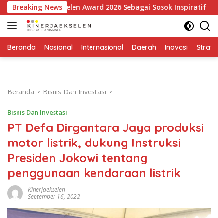
Langsung
ja Ekselen Award 2026 Sebagai Sosok Inspiratif
Breaking News
Transf
ke
konten
Beranda
Nasional
Internasional
Daerah
Inovasi
Strate
Beranda
Bisnis Dan Investasi
Bisnis Dan Investasi
PT Defa Dirgantara Jaya produksi
motor listrik, dukung Instruksi
Presiden Jokowi tentang
penggunaan kendaraan listrik
Kinerjaekselen
September 16, 2022