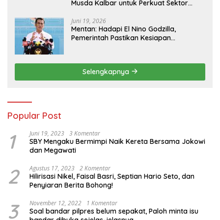
Musda Kalbar untuk Perkuat Sektor
Pangan
Juni 19, 2026
Mentan: Hadapi El Nino Godzilla,
Pemerintah Pastikan Kesiapan
Cadangan Pangan dan Infrastruktur
Pertanian Nasional
Selengkapnya
Popular Post
1
Juni 19, 2023
3 Komentar
SBY Mengaku Bermimpi Naik Kereta Bersama Jokowi
dan Megawati
2
Agustus 17, 2023
2 Komentar
Hilirisasi Nikel, Faisal Basri, Septian Hario Seto, dan
Penyiaran Berita Bohong!
3
November 12, 2022
1 Komentar
Soal bandar pilpres belum sepakat, Paloh minta isu
bandar dibuka sejelas-jelasnya