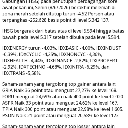
Gabungan (IHSG) pada penutupan perdagangan sore
awal pekan ini, Senin (8/6/2026) berakhir melemah di
zona merah setelah ditutup turun -4,52 Persen atau
terpangkas -252,628 basis point di level 5.342,137.
IHSG bergerak dari batas atas di level 5.594 hingga batas
bawah pada level 5.317 setelah dibuka pada level 5.594.
IDXENERGY turun -4,03%, IDXBASIC -4,00%, IDXINDUST
-6,39%, IDXCYCLIC -4,25%, IDXNONCYC -4,36%,
IDXHEALTH -4,44%, IDXFINANCE -2,82%, IDXPROPERT
-2,92%, IDXTECHNO -4,68%, IDXINFRA -6,29%, dan
IDXTRANS -5,58%.
Saham-saham yang tergolong top gainer antara lain;
GRIA Naik 36 point atau menguat 27,27% ke level 168.
FORU menguat 24,69% atau naik 400 point ke level 2.020.
ASPR Naik 33 point atau menguat 24,62% ke level 167.
TPIA Naik 300 point atau menguat 22,98% ke level 1.605.
PSDN Naik 21 point atau menguat 20,58% ke level 123.
Saham-saham yang tergolong top losser antara lain;