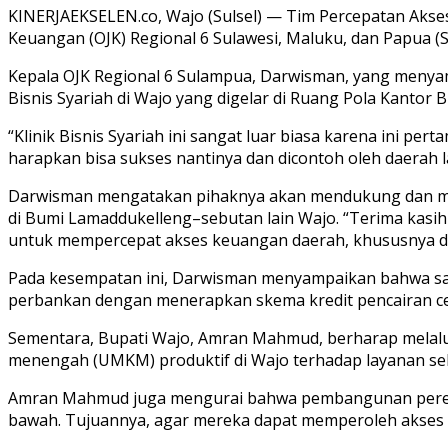
KINERJAEKSELEN.co, Wajo (Sulsel) — Tim Percepatan Aks
Keuangan (OJK) Regional 6 Sulawesi, Maluku, dan Papua (S
Kepala OJK Regional 6 Sulampua, Darwisman, yang menyampai
Bisnis Syariah di Wajo yang digelar di Ruang Pola Kantor 
“Klinik Bisnis Syariah ini sangat luar biasa karena ini per
harapkan bisa sukses nantinya dan dicontoh oleh daerah l
Darwisman mengatakan pihaknya akan mendukung dan me
di Bumi Lamaddukelleng–sebutan lain Wajo. “Terima kasi
untuk mempercepat akses keuangan daerah, khususnya d
Pada kesempatan ini, Darwisman menyampaikan bahwa saat
perbankan dengan menerapkan skema kredit pencairan ce
Sementara, Bupati Wajo, Amran Mahmud, berharap melalui
menengah (UMKM) produktif di Wajo terhadap layanan sek
Amran Mahmud juga mengurai bahwa pembangunan pereko
bawah. Tujuannya, agar mereka dapat memperoleh akses 