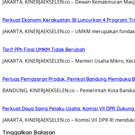
JAKARTA, KINERJAEKSELEN.co – Dewan Kemakmuran Masjid 
Perkuat Ekonomi Kerakyatan, BI Luncurkan 4 Program 
JAKARTA, KINERJAEKSELEN.co – UMKM merupakan fondasi 
Tarif PPh Final UMKM Tidak Berubah
JAKARTA, KINERJAEKSELEN.co – Menteri Usaha Mikro, K
Perluas Pemasaran Produk, Pemkot Bandung Membuka Bu
BANDUNG, KINERJAEKSELEN.co – Pemerintah Kota Bandun
Perkuat Daya Saing Pelaku Usaha, Komisi VII DPR Duku
JAKARTA, KINERJAEKSELEN.co – Komisi VII DPR RI menduk
Tinggalkan Balasan