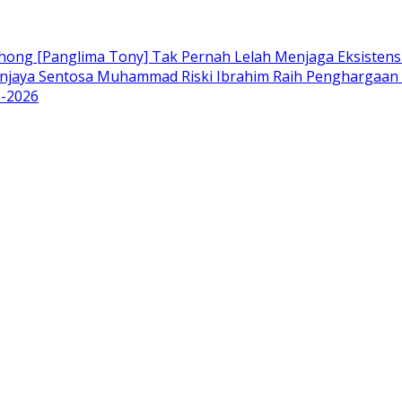
hong [Panglima Tony] Tak Pernah Lelah Menjaga Eksistens
njaya Sentosa Muhammad Riski Ibrahim Raih Penghargaan K
I-2026