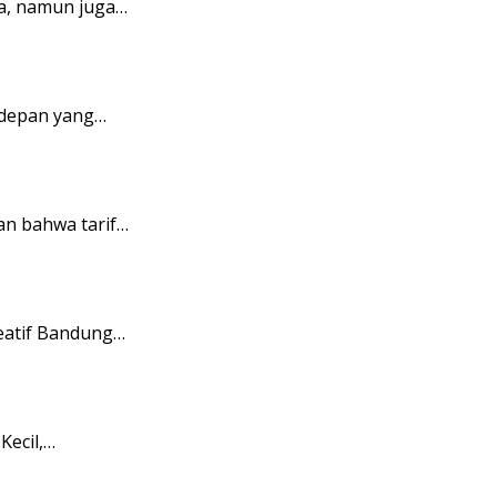
a, namun juga…
 depan yang…
n bahwa tarif…
eatif Bandung…
Kecil,…