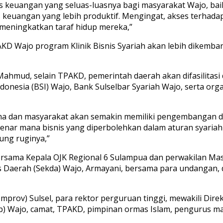
s keuangan yang seluas-luasnya bagi masyarakat Wajo, baik
 keuangan yang lebih produktif. Mengingat, akses terhad
 meningkatkan taraf hidup mereka,”
KD Wajo program Klinik Bisnis Syariah akan lebih dikem
n Mahmud, selain TPAKD, pemerintah daerah akan difasilitas
donesia (BSI) Wajo, Bank Sulselbar Syariah Wajo, serta orga
 usaha dan masyarakat akan semakin memiliki pengembangan 
enar mana bisnis yang diperbolehkan dalam aturan syariah
ung ruginya,”
 bersama Kepala OJK Regional 6 Sulampua dan perwakilan Ma
aris Daerah (Sekda) Wajo, Armayani, bersama para undangan
prov) Sulsel, para rektor perguruan tinggi, mewakili Direk
 Wajo, camat, TPAKD, pimpinan ormas Islam, pengurus masj