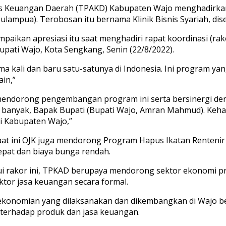
es Keuangan Daerah (TPAKD) Kabupaten Wajo menghadirkan 
ulampua). Terobosan itu bernama Klinik Bisnis Syariah, dis
kan apresiasi itu saat menghadiri rapat koordinasi (rakor)
Bupati Wajo, Kota Sengkang, Senin (22/8/2022).
tama kali dan baru satu-satunya di Indonesia. Ini program yan
ain,”
ndorong pengembangan program ini serta bersinergi den
h banyak, Bapak Bupati (Bupati Wajo, Amran Mahmud). Keh
i Kabupaten Wajo,”
 ini OJK juga mendorong Program Hapus Ikatan Rentenir di
pat dan biaya bunga rendah.
 rakor ini, TPKAD berupaya mendorong sektor ekonomi pro
tor jasa keuangan secara formal.
nomian yang dilaksanakan dan dikembangkan di Wajo be
terhadap produk dan jasa keuangan.