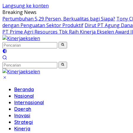
Langsung ke konten
Breaking News
Pertumbuhan 5,29 Persen, Berkualitas bagi Siapa?
Tony C
dengan Penguatan Sektor Produktif
Dirut PT Agung Dana
PT Prime Agri Resources Tbk Raih Kinerja Ekselen Award I
Beranda
Nasional
Internasional
Daerah
Inovasi
Strategi
Kinerja