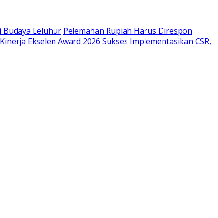
i Budaya Leluhur
Pelemahan Rupiah Harus Direspon
inerja Ekselen Award 2026
Sukses Implementasikan CSR,