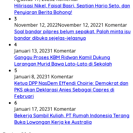
Hilirisasi Nikel, Faisal Basri, Septian Hario Seto, dan
Penyiaran Berita Bohong!
3
November 12, 2022
November 12, 2022
1 Komentar
Soal bandar pilpres belum sepakat, Paloh minta isu
bandar dibuka sejelas-jelasnya
4
Januari 13, 2023
1 Komentar
Ganggu Proses KBM Ridwan Kamil Dukung
Larangan Murid Bawa Lato-Lato di Sekolah
5
Januari 8, 2023
1 Komentar
Ketua DPP NasDem Effendi Choirie: Demokrat dan
PKS akan Deklarasi Anies Sebagai Capres di
Februari
6
Januari 17, 2023
1 Komentar
Bekerja Sambil Kuliah, PT Rumah Indonesia Terang
Buka Lowongan Kerja ke Australia