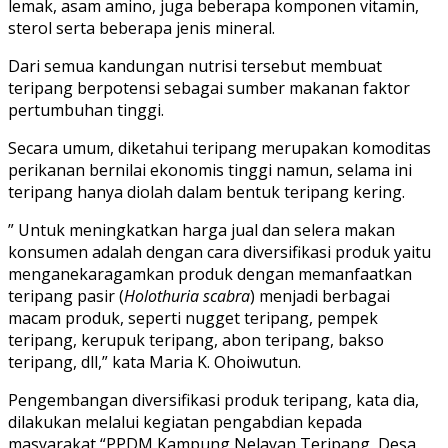
lemak, asam amino, juga beberapa komponen vitamin,
sterol serta beberapa jenis mineral.
Dari semua kandungan nutrisi tersebut membuat
teripang berpotensi sebagai sumber makanan faktor
pertumbuhan tinggi.
Secara umum, diketahui teripang merupakan komoditas
perikanan bernilai ekonomis tinggi namun, selama ini
teripang hanya diolah dalam bentuk teripang kering.
” Untuk meningkatkan harga jual dan selera makan
konsumen adalah dengan cara diversifikasi produk yaitu
menganekaragamkan produk dengan memanfaatkan
teripang pasir (
Holothuria scabra
) menjadi berbagai
macam produk, seperti nugget teripang, pempek
teripang, kerupuk teripang, abon teripang, bakso
teripang, dll,” kata Maria K. Ohoiwutun.
Pengembangan diversifikasi produk teripang, kata dia,
dilakukan melalui kegiatan pengabdian kepada
masyarakat “PPDM Kampung Nelayan Teripang, Desa