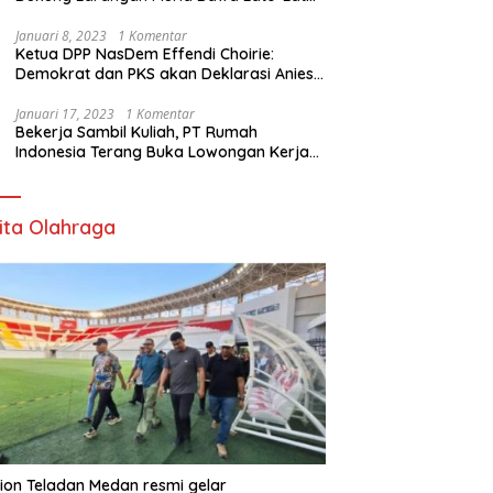
di Sekolah
Januari 8, 2023
1 Komentar
Ketua DPP NasDem Effendi Choirie:
Demokrat dan PKS akan Deklarasi Anies
Sebagai Capres di Februari
Januari 17, 2023
1 Komentar
Bekerja Sambil Kuliah, PT Rumah
Indonesia Terang Buka Lowongan Kerja
ke Australia
ita Olahraga
ion Teladan Medan resmi gelar