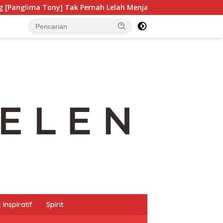
Tak Pernah Lelah Menjaga Eksistensi Budaya Leluhur
P
Inspiratif
Spirit