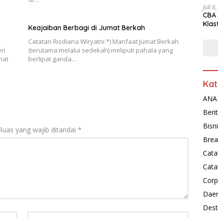
Juli 6
CBA 
Klas
Keajaiban Berbagi di Jumat Berkah
Peny
Catatan Risdiana Wiryatni *) Manfaat Jumat Berkah
ri
(terutama melalui sedekah) meliputi pahala yang
mat
berlipat ganda…
Kat
ANAL
Beri
Bisn
Ruas yang wajib ditandai
*
Brea
Cata
Cata
Corp
Dae
Dest