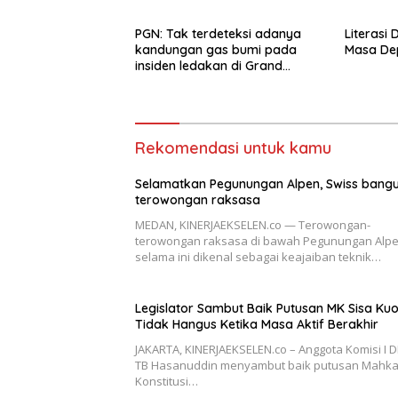
PGN: Tak terdeteksi adanya
Literasi 
kandungan gas bumi pada
Masa De
insiden ledakan di Grand
Polonia Medan
Rekomendasi untuk kamu
Selamatkan Pegunungan Alpen, Swiss bang
terowongan raksasa
MEDAN, KINERJAEKSELEN.co — Terowongan-
terowongan raksasa di bawah Pegunungan Alp
selama ini dikenal sebagai keajaiban teknik…
Legislator Sambut Baik Putusan MK Sisa Ku
Tidak Hangus Ketika Masa Aktif Berakhir
JAKARTA, KINERJAEKSELEN.co – Anggota Komisi I D
TB Hasanuddin menyambut baik putusan Mahk
Konstitusi…