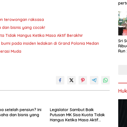
pert
un terowongan raksasa
a dan bisnis yang cocok!
ta Tidak Hangus Ketika Masa Aktif Berakhir
Sri 
 bumi pada insiden ledakan di Grand Polonia Medan
Ribu
Run 
nerasi Muda
Spor
Keb
Hu
a setelah pensiun? Ini
Legislator Sambut Baik
saha dan bisnis yang
Putusan MK Sisa Kuota Tidak
Hangus Ketika Masa Aktif
Berakhir