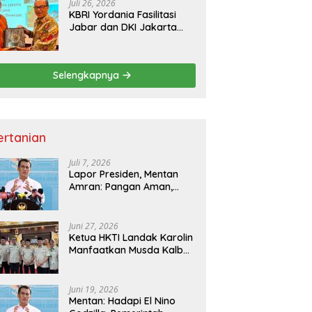
Juli 26, 2026
KBRI Yordania Fasilitasi
Jabar dan DKI Jakarta
Pasarkan Potensi
Pariwisata di Pasar
Internasional
Selengkapnya
ertanian
Juli 7, 2026
Lapor Presiden, Mentan
Amran: Pangan Aman,
Hilirisasi Dipercepat untuk
Kesejahteraan Petani
Juni 27, 2026
Ketua HKTI Landak Karolin
Manfaatkan Musda Kalbar
untuk Perkuat Sektor
Pangan
Juni 19, 2026
Mentan: Hadapi El Nino