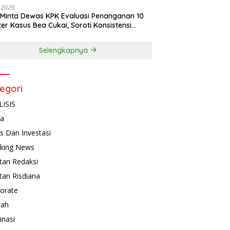
, 2026
Minta Dewas KPK Evaluasi Penanganan 10
ter Kasus Bea Cukai, Soroti Konsistensi
idikan
Selengkapnya
egori
ISIS
ta
is Dan Investasi
king News
tan Redaksi
tan Risdiana
orate
rah
inasi