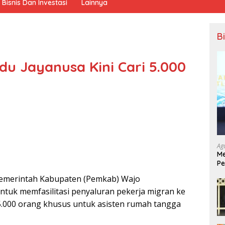
Bisnis Dan Investasi
Lainnya
B
 Jayanusa Kini Cari 5.000
Ag
Me
Pe
Ek
Pemerintah Kabupaten (Pemkab) Wajo
uk memfasilitasi penyaluran pekerja migran ke
5.000 orang khusus untuk asisten rumah tangga