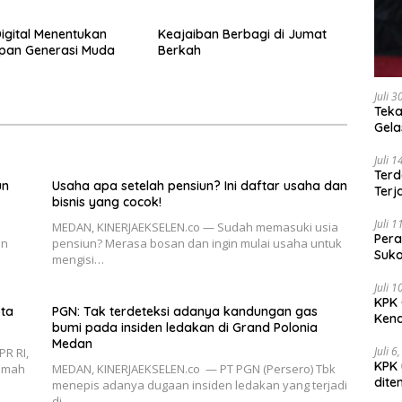
Digital Menentukan
Keajaiban Berbagi di Jumat
pan Generasi Muda
Berkah
Juli 
Teka
Gel
Juli 
Terd
un
Usaha apa setelah pensiun? Ini daftar usaha dan
Terj
bisnis yang cocok!
Juli 
MEDAN, KINERJAEKSELEN.co — Sudah memasuki usia
Pera
en
pensiun? Merasa bosan dan ingin mulai usaha untuk
Suko
mengisi…
Juli 
KPK 
ota
PGN: Tak terdeteksi adanya kandungan gas
Kena
bumi pada insiden ledakan di Grand Polonia
Medan
Juli 6
PR RI,
KPK 
amah
MEDAN, KINERJAEKSELEN.co — PT PGN (Persero) Tbk
dite
menepis adanya dugaan insiden ledakan yang terjadi
di…