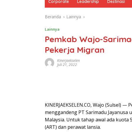
Corporate
Leadership
Destinasi
Beranda
Lainnya
Lainnya
Pemkab Wajo-Sarimadu
Pekerja Migran
Kinerjaekselen
Juli 21, 2022
KINERJAEKSELEN.CO, Wajo (Sulsel) — 
menggandeng PT Sarimadu Jayanusa unt
Malaysia. Untuk tahap awal ada kuota 
(ART) dan perawat lansia.