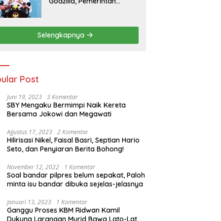
Godzilla, Pemerintah
Pastikan Kesiapan
Cadangan Pangan dan
Infrastruktur Pertanian
Selengkapnya
Nasional
ular Post
Juni 19, 2023
3 Komentar
SBY Mengaku Bermimpi Naik Kereta
Bersama Jokowi dan Megawati
Agustus 17, 2023
2 Komentar
Hilirisasi Nikel, Faisal Basri, Septian Hario
Seto, dan Penyiaran Berita Bohong!
November 12, 2022
1 Komentar
Soal bandar pilpres belum sepakat, Paloh
minta isu bandar dibuka sejelas-jelasnya
Januari 13, 2023
1 Komentar
Ganggu Proses KBM Ridwan Kamil
Dukung Larangan Murid Bawa Lato-Lato