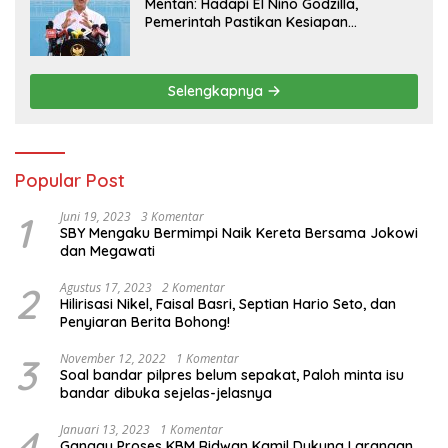
Mentan: Hadapi El Nino Godzilla,
Pemerintah Pastikan Kesiapan
Cadangan Pangan dan Infrastruktur
Pertanian Nasional
Selengkapnya
Popular Post
1
Juni 19, 2023
3 Komentar
SBY Mengaku Bermimpi Naik Kereta Bersama Jokowi
dan Megawati
2
Agustus 17, 2023
2 Komentar
Hilirisasi Nikel, Faisal Basri, Septian Hario Seto, dan
Penyiaran Berita Bohong!
3
November 12, 2022
1 Komentar
Soal bandar pilpres belum sepakat, Paloh minta isu
bandar dibuka sejelas-jelasnya
4
Januari 13, 2023
1 Komentar
Ganggu Proses KBM Ridwan Kamil Dukung Larangan