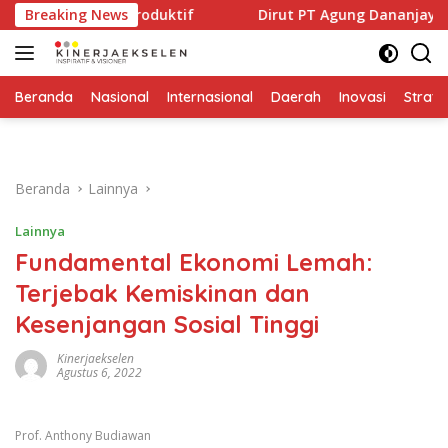
Langsung
or Produktif
Breaking News
Dirut PT Agung Dananjaya Sentosa Muham
ke
konten
Beranda
Nasional
Internasional
Daerah
Inovasi
Strate
Beranda
Lainnya
Lainnya
Fundamental Ekonomi Lemah:
Terjebak Kemiskinan dan
Kesenjangan Sosial Tinggi
Kinerjaekselen
Agustus 6, 2022
Prof. Anthony Budiawan