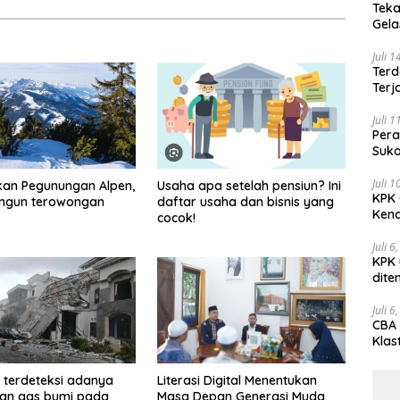
Teka
Gel
Juli 
Terd
Terj
Juli 
Pera
Suko
Juli 
kan Pegunungan Alpen,
Usaha apa setelah pensiun? Ini
KPK 
angun terowongan
daftar usaha dan bisnis yang
Kena
cocok!
Juli 6
KPK 
dite
Juli 6
CBA 
Klas
Peny
 terdeteksi adanya
Literasi Digital Menentukan
an gas bumi pada
Masa Depan Generasi Muda