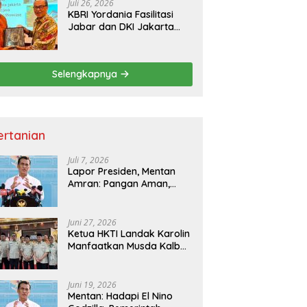
Juli 26, 2026
KBRI Yordania Fasilitasi
Jabar dan DKI Jakarta
Pasarkan Potensi
Pariwisata di Pasar
Internasional
Selengkapnya
ertanian
Juli 7, 2026
Lapor Presiden, Mentan
Amran: Pangan Aman,
Hilirisasi Dipercepat untuk
Kesejahteraan Petani
Juni 27, 2026
Ketua HKTI Landak Karolin
Manfaatkan Musda Kalbar
untuk Perkuat Sektor
Pangan
Juni 19, 2026
Mentan: Hadapi El Nino