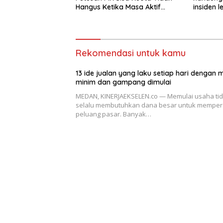
Hangus Ketika Masa Aktif
insiden 
Berakhir
Polonia
Rekomendasi untuk kamu
13 ide jualan yang laku setiap hari dengan 
minim dan gampang dimulai
MEDAN, KINERJAEKSELEN.co — Memulai usaha ti
selalu membutuhkan dana besar untuk memper
peluang pasar. Banyak…