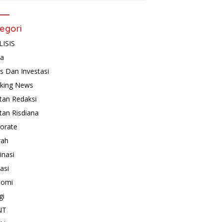
egori
ISIS
ta
is Dan Investasi
king News
tan Redaksi
tan Risdiana
orate
rah
inasi
asi
nomi
gi
NT