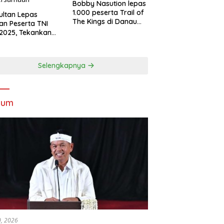
Bobby Nasution lepas
1.000 peserta Trail of
Sultan Lepas
The Kings di Danau
an Peserta TNI
Toba
2025, Tekankan
tifitas dan
ersamaan
Selengkapnya
kum
30, 2026