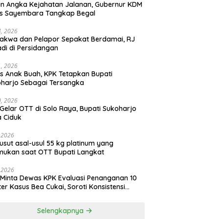
n Angka Kejahatan Jalanan, Gubernur KDM
as Sayembara Tangkap Begal
14, 2026
akwa dan Pelapor Sepakat Berdamai, RJ
adi di Persidangan
11, 2026
s Anak Buah, KPK Tetapkan Bupati
harjo Sebagai Tersangka
10, 2026
Gelar OTT di Solo Raya, Bupati Sukoharjo
 Ciduk
, 2026
usut asal-usul 55 kg platinum yang
mukan saat OTT Bupati Langkat
, 2026
Minta Dewas KPK Evaluasi Penanganan 10
ter Kasus Bea Cukai, Soroti Konsistensi
idikan
Selengkapnya