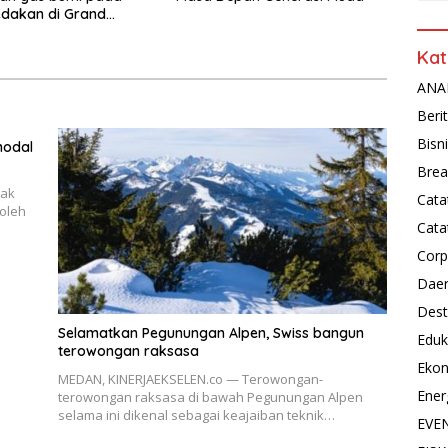
ledakan di Grand
 Medan
Kat
ANAL
Beri
Bisn
modal
Brea
dak
Cata
oleh
Cata
Corp
Dae
Dest
Selamatkan Pegunungan Alpen, Swiss bangun
Eduk
terowongan raksasa
Eko
MEDAN, KINERJAEKSELEN.co — Terowongan-
Ener
terowongan raksasa di bawah Pegunungan Alpen
selama ini dikenal sebagai keajaiban teknik…
EVE