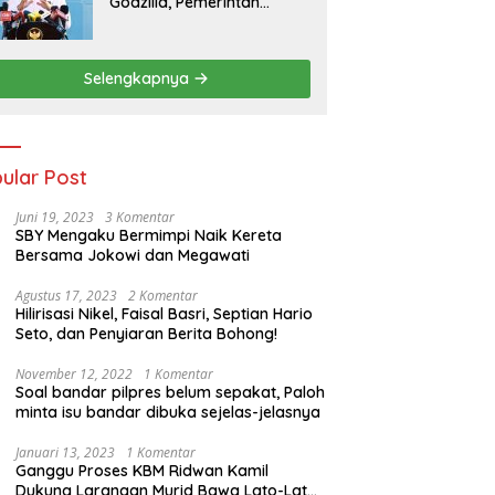
Godzilla, Pemerintah
Pastikan Kesiapan
Cadangan Pangan dan
Infrastruktur Pertanian
Selengkapnya
Nasional
ular Post
Juni 19, 2023
3 Komentar
SBY Mengaku Bermimpi Naik Kereta
Bersama Jokowi dan Megawati
Agustus 17, 2023
2 Komentar
Hilirisasi Nikel, Faisal Basri, Septian Hario
Seto, dan Penyiaran Berita Bohong!
November 12, 2022
1 Komentar
Soal bandar pilpres belum sepakat, Paloh
minta isu bandar dibuka sejelas-jelasnya
Januari 13, 2023
1 Komentar
Ganggu Proses KBM Ridwan Kamil
Dukung Larangan Murid Bawa Lato-Lato