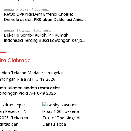
di Sekolah
Januari 8, 2023
1 Komentar
Ketua DPP NasDem Effendi Choirie:
Demokrat dan PKS akan Deklarasi Anies
Sebagai Capres di Februari
Januari 17, 2023
1 Komentar
Bekerja Sambil Kuliah, PT Rumah
Indonesia Terang Buka Lowongan Kerja
ke Australia
ita Olahraga
ion Teladan Medan resmi gelar
andingan Piala AFF U-19 2026