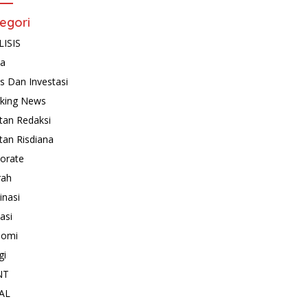
egori
ISIS
ta
is Dan Investasi
king News
tan Redaksi
tan Risdiana
orate
rah
inasi
asi
nomi
gi
NT
AL