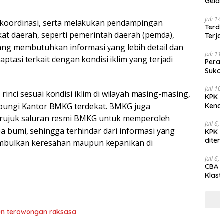
Gel
Juli 
rkoordinasi, serta melakukan pendampingan
Terd
at daerah, seperti pemerintah daerah (pemda),
Terj
ng membutuhkan informasi yang lebih detail dan
Juli 
ptasi terkait dengan kondisi iklim yang terjadi
Pera
Suko
Juli 
rinci sesuai kondisi iklim di wilayah masing-masing,
KPK 
bungi Kantor BMKG terdekat. BMKG juga
Kena
rujuk saluran resmi BMKG untuk memperoleh
Juli 6
pa bumi, sehingga terhindar dari informasi yang
KPK 
dite
nimbulkan keresahan maupun kepanikan di
Juli 6
CBA 
Klas
Peny
un terowongan raksasa