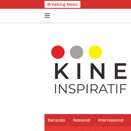
Langsung
Breaking News
Pertumb
ke
konten
Beranda
Nasional
Internasional