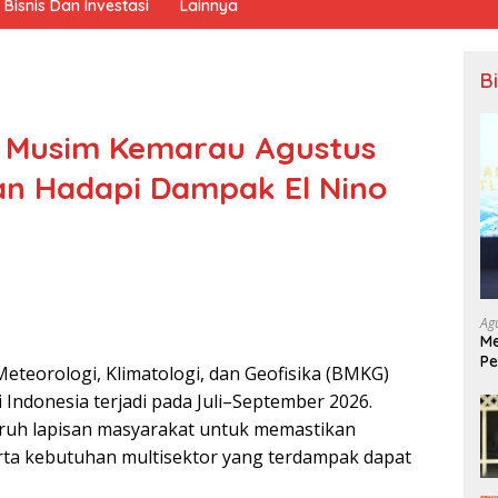
Bisnis Dan Investasi
Lainnya
B
k Musim Kemarau Agustus
an Hadapi Dampak El Nino
Ag
Me
Pe
eteorologi, Klimatologi, dan Geofisika (BMKG)
Ek
ndonesia terjadi pada Juli–September 2026.
eluruh lapisan masyarakat untuk memastikan
serta kebutuhan multisektor yang terdampak dapat