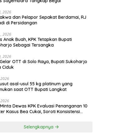
as Sayembara Tangkap Begal
14, 2026
akwa dan Pelapor Sepakat Berdamai, RJ
adi di Persidangan
11, 2026
s Anak Buah, KPK Tetapkan Bupati
harjo Sebagai Tersangka
10, 2026
Gelar OTT di Solo Raya, Bupati Sukoharjo
 Ciduk
, 2026
usut asal-usul 55 kg platinum yang
mukan saat OTT Bupati Langkat
, 2026
Minta Dewas KPK Evaluasi Penanganan 10
ter Kasus Bea Cukai, Soroti Konsistensi
idikan
Selengkapnya