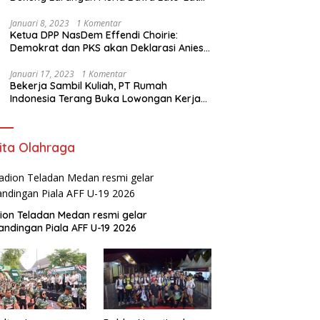
di Sekolah
Januari 8, 2023
1 Komentar
Ketua DPP NasDem Effendi Choirie:
Demokrat dan PKS akan Deklarasi Anies
Sebagai Capres di Februari
Januari 17, 2023
1 Komentar
Bekerja Sambil Kuliah, PT Rumah
Indonesia Terang Buka Lowongan Kerja
ke Australia
ita Olahraga
ion Teladan Medan resmi gelar
andingan Piala AFF U-19 2026