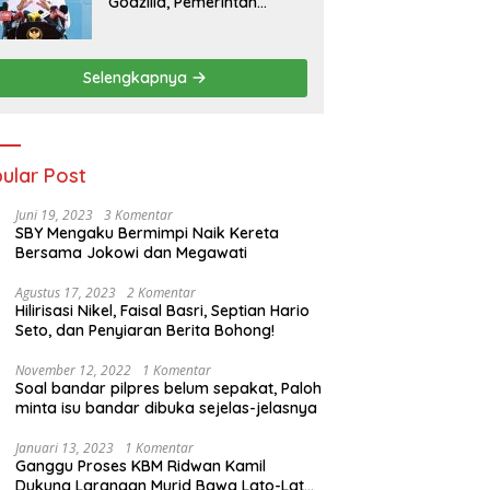
Godzilla, Pemerintah
Pastikan Kesiapan
Cadangan Pangan dan
Infrastruktur Pertanian
Selengkapnya
Nasional
ular Post
Juni 19, 2023
3 Komentar
SBY Mengaku Bermimpi Naik Kereta
Bersama Jokowi dan Megawati
Agustus 17, 2023
2 Komentar
Hilirisasi Nikel, Faisal Basri, Septian Hario
Seto, dan Penyiaran Berita Bohong!
November 12, 2022
1 Komentar
Soal bandar pilpres belum sepakat, Paloh
minta isu bandar dibuka sejelas-jelasnya
Januari 13, 2023
1 Komentar
Ganggu Proses KBM Ridwan Kamil
Dukung Larangan Murid Bawa Lato-Lato