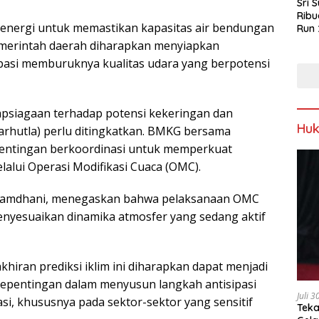
Sri 
Ribu
energi untuk memastikan kapasitas air bendungan
Run 
Spor
emerintah daerah diharapkan menyiapkan
Keb
pasi memburuknya kualitas udara yang berpotensi
iapsiagaan terhadap potensi kekeringan dan
Hu
arhutla) perlu ditingkatkan. BMKG bersama
entingan berkoordinasi untuk memperkuat
lalui Operasi Modifikasi Cuaca (OMC).
ri Ramdhani, menegaskan bahwa pelaksanaan OMC
enyesuaikan dinamika atmosfer yang sedang aktif
hiran prediksi iklim ini diharapkan dapat menjadi
kepentingan dalam menyusun langkah antisipasi
Juli 
si, khususnya pada sektor-sektor yang sensitif
Teka