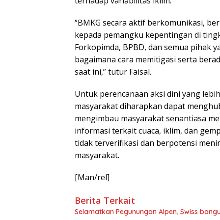
terhadap variabilitas iklim.
“BMKG secara aktif berkomunikasi, be
kepada pemangku kepentingan di tingk
Forkopimda, BPBD, dan semua pihak ya
bagaimana cara memitigasi serta berada
saat ini,” tutur Faisal.
Untuk perencanaan aksi dini yang lebih 
masyarakat diharapkan dapat menghu
mengimbau masyarakat senantiasa me
informasi terkait cuaca, iklim, dan gem
tidak terverifikasi dan berpotensi me
masyarakat.
[Man/rel]
Berita Terkait
Selamatkan Pegunungan Alpen, Swiss bang