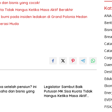
a dan bisnis yang cocok!
Kat
ta Tidak Hangus Ketika Masa Aktif Berakhir
ANAL
 bumi pada insiden ledakan di Grand Polonia Medan
Beri
nerasi Muda
Bisn
Brea
Cata
Cata
Corp
Dae
Dest
Eduk
Eko
a setelah pensiun? Ini
Legislator Sambut Baik
saha dan bisnis yang
Putusan MK Sisa Kuota Tidak
Ener
Hangus Ketika Masa Aktif
EVE
Berakhir
FISK