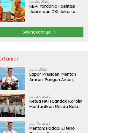
Juli 26, 2026
KBRI Yordania Fasilitasi
Jabar dan DKI Jakarta
Pasarkan Potensi
Pariwisata di Pasar
Internasional
Selengkapnya
ertanian
Juli 7, 2026
Lapor Presiden, Mentan
Amran: Pangan Aman,
Hilirisasi Dipercepat untuk
Kesejahteraan Petani
Juni 27, 2026
Ketua HKTI Landak Karolin
Manfaatkan Musda Kalbar
untuk Perkuat Sektor
Pangan
Juni 19, 2026
Mentan: Hadapi El Nino