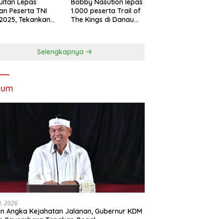
Sultan Lepas
Bobby Nasution lepas
an Peserta TNI
1.000 peserta Trail of
2025, Tekankan
The Kings di Danau
tifitas dan
Toba
ersamaan
Selengkapnya
kum
30, 2026
n Angka Kejahatan Jalanan, Gubernur KDM