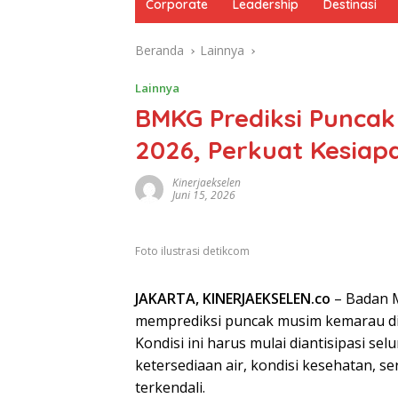
Corporate
Leadership
Destinasi
Beranda
Lainnya
Lainnya
BMKG Prediksi Punca
2026, Perkuat Kesiap
Kinerjaekselen
Juni 15, 2026
Foto ilustrasi detikcom
JAKARTA, KINERJAEKSELEN.co
– Badan M
memprediksi puncak musim kemarau di I
Kondisi ini harus mulai diantisipasi s
ketersediaan air, kondisi kesehatan, 
terkendali.