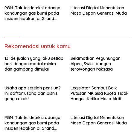
PGN: Tak terdeteksi adanya
Literasi Digital Menentukan
kandungan gas bumi pada
Masa Depan Generasi Muda
insiden ledakan di Grand
Polonia Medan
Rekomendasi untuk kamu
13 ide jualan yang laku setiap
Selamatkan Pegunungan
hari dengan modal minim
Alpen, Swiss bangun
dan gampang dimulai
terowongan raksasa
Usaha apa setelah pensiun?
Legislator Sambut Baik
Ini daftar usaha dan bisnis
Putusan MK Sisa Kuota Tidak
yang cocok!
Hangus Ketika Masa Aktif
Berakhir
PGN: Tak terdeteksi adanya
Literasi Digital Menentukan
kandungan gas bumi pada
Masa Depan Generasi Muda
insiden ledakan di Grand
Polonia Medan