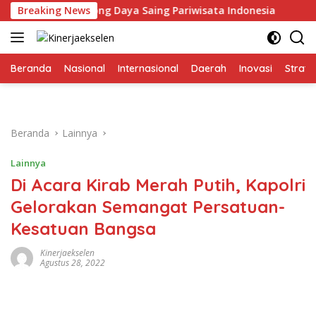
Langsung
i MICE Dorong Daya Saing Pariwisata Indonesia
Breaking News
Ekonomi
ke
konten
Beranda
Nasional
Internasional
Daerah
Inovasi
Strate
Beranda
Lainnya
Lainnya
Di Acara Kirab Merah Putih, Kapolri
Gelorakan Semangat Persatuan-
Kesatuan Bangsa
Kinerjaekselen
Agustus 28, 2022