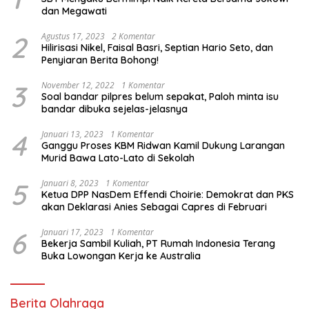
dan Megawati
2
Agustus 17, 2023
2 Komentar
Hilirisasi Nikel, Faisal Basri, Septian Hario Seto, dan
Penyiaran Berita Bohong!
3
November 12, 2022
1 Komentar
Soal bandar pilpres belum sepakat, Paloh minta isu
bandar dibuka sejelas-jelasnya
4
Januari 13, 2023
1 Komentar
Ganggu Proses KBM Ridwan Kamil Dukung Larangan
Murid Bawa Lato-Lato di Sekolah
5
Januari 8, 2023
1 Komentar
Ketua DPP NasDem Effendi Choirie: Demokrat dan PKS
akan Deklarasi Anies Sebagai Capres di Februari
6
Januari 17, 2023
1 Komentar
Bekerja Sambil Kuliah, PT Rumah Indonesia Terang
Buka Lowongan Kerja ke Australia
Berita Olahraga