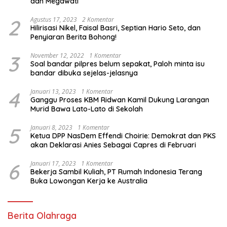
dan Megawati
2
Agustus 17, 2023
2 Komentar
Hilirisasi Nikel, Faisal Basri, Septian Hario Seto, dan
Penyiaran Berita Bohong!
3
November 12, 2022
1 Komentar
Soal bandar pilpres belum sepakat, Paloh minta isu
bandar dibuka sejelas-jelasnya
4
Januari 13, 2023
1 Komentar
Ganggu Proses KBM Ridwan Kamil Dukung Larangan
Murid Bawa Lato-Lato di Sekolah
5
Januari 8, 2023
1 Komentar
Ketua DPP NasDem Effendi Choirie: Demokrat dan PKS
akan Deklarasi Anies Sebagai Capres di Februari
6
Januari 17, 2023
1 Komentar
Bekerja Sambil Kuliah, PT Rumah Indonesia Terang
Buka Lowongan Kerja ke Australia
Berita Olahraga