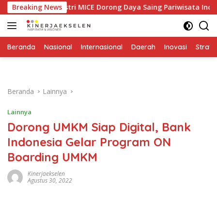
Langsung
uatan Industri MICE Dorong Daya Saing Pariwisata Indonesia
Breaking News
ke
konten
Beranda
Nasional
Internasional
Daerah
Inovasi
Strate
Beranda
Lainnya
Lainnya
Dorong UMKM Siap Digital, Bank
Indonesia Gelar Program ON
Boarding UMKM
Kinerjaekselen
Agustus 30, 2022