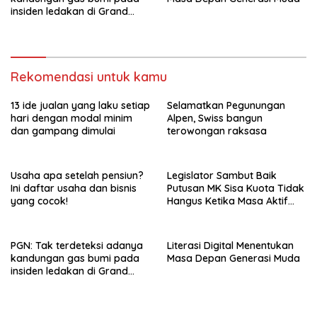
insiden ledakan di Grand
Polonia Medan
Rekomendasi untuk kamu
13 ide jualan yang laku setiap
Selamatkan Pegunungan
hari dengan modal minim
Alpen, Swiss bangun
dan gampang dimulai
terowongan raksasa
Usaha apa setelah pensiun?
Legislator Sambut Baik
Ini daftar usaha dan bisnis
Putusan MK Sisa Kuota Tidak
yang cocok!
Hangus Ketika Masa Aktif
Berakhir
PGN: Tak terdeteksi adanya
Literasi Digital Menentukan
kandungan gas bumi pada
Masa Depan Generasi Muda
insiden ledakan di Grand
Polonia Medan