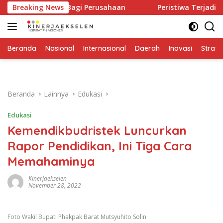
Langsung
atan Keras Bagi Perusahaan
Breaking News
Peristiwa Terjadi Sekali, 
ke
konten
Beranda
Nasional
Internasional
Daerah
Inovasi
Strate
Beranda
Lainnya
Edukasi
Edukasi
Kemendikbudristek Luncurkan
Rapor Pendidikan, Ini Tiga Cara
Memahaminya
Kinerjaekselen
November 28, 2022
Foto Wakil Bupati Phakpak Barat Mutsyuhito Solin