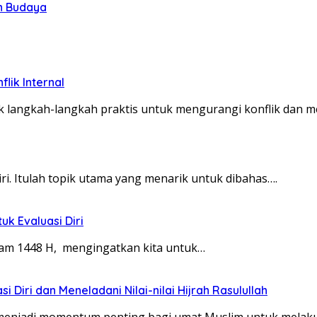
n Budaya
lik Internal
mak langkah-langkah praktis untuk mengurangi konflik dan
ri. Itulah topik utama yang menarik untuk dibahas….
uk Evaluasi Diri
ram 1448 H, mengingatkan kita untuk…
i Diri dan Meneladani Nilai-nilai Hijrah Rasulullah
h menjadi momentum penting bagi umat Muslim untuk mel