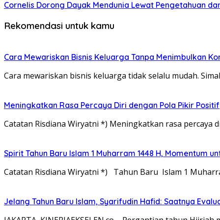
Cornelis Dorong Dayak Mendunia Lewat Pengetahuan da
Rekomendasi untuk kamu
Cara Mewariskan Bisnis Keluarga Tanpa Menimbulkan Konf
Cara mewariskan bisnis keluarga tidak selalu mudah. Si
Meningkatkan Rasa Percaya Diri dengan Pola Pikir Positif
Catatan Risdiana Wiryatni *) Meningkatkan rasa percaya di
Spirit Tahun Baru Islam 1 Muharram 1448 H, Momentum unt
Catatan Risdiana Wiryatni *) Tahun Baru Islam 1 Muhar
Jelang Tahun Baru Islam, Syarifudin Hafid: Saatnya Evaluas
JAKARTA, KINERJAEKSELEN.co – Pergantian tahun Hijria