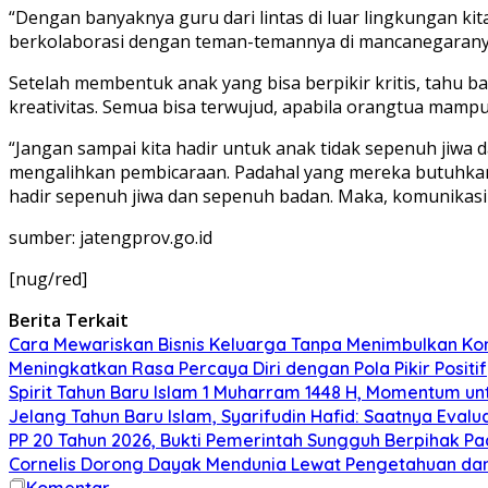
“Dengan banyaknya guru dari lintas di luar lingkungan kita
berkolaborasi dengan teman-temannya di mancanegaranya.
Setelah membentuk anak yang bisa berpikir kritis, tahu
kreativitas. Semua bisa terwujud, apabila orangtua mamp
“Jangan sampai kita hadir untuk anak tidak sepenuh jiwa
mengalihkan pembicaraan. Padahal yang mereka butuhkan
hadir sepenuh jiwa dan sepenuh badan. Maka, komunikasi y
sumber: jatengprov.go.id
[nug/red]
Berita Terkait
Cara Mewariskan Bisnis Keluarga Tanpa Menimbulkan Konf
Meningkatkan Rasa Percaya Diri dengan Pola Pikir Positif
Spirit Tahun Baru Islam 1 Muharram 1448 H, Momentum unt
Jelang Tahun Baru Islam, Syarifudin Hafid: Saatnya Evaluas
PP 20 Tahun 2026, Bukti Pemerintah Sungguh Berpihak Pa
Cornelis Dorong Dayak Mendunia Lewat Pengetahuan da
Komentar