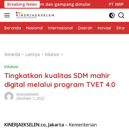
Langsung
n modal minim dan gampang dimulai
Breaking News
PT IMIP dan Dinas 
ke
konten
Beranda
Nasional
Internasional
Daerah
Inovasi
Strate
Beranda
Lainnya
Edukasi
Edukasi
Tingkatkan kualitas SDM mahir
digital melalui program TVET 4.0
Kinerjaekselen
Desember 1, 2022
KINERJAEKSELEN.co, Jakarta
– Kementerian