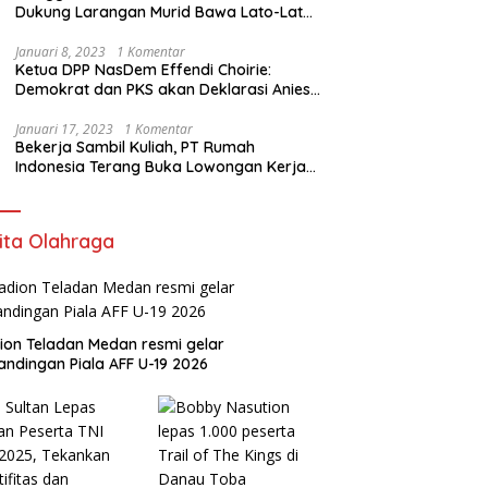
Dukung Larangan Murid Bawa Lato-Lato
di Sekolah
Januari 8, 2023
1 Komentar
Ketua DPP NasDem Effendi Choirie:
Demokrat dan PKS akan Deklarasi Anies
Sebagai Capres di Februari
Januari 17, 2023
1 Komentar
Bekerja Sambil Kuliah, PT Rumah
Indonesia Terang Buka Lowongan Kerja
ke Australia
ita Olahraga
ion Teladan Medan resmi gelar
andingan Piala AFF U-19 2026