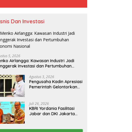
isnis Dan Investasi
ustus 5, 2026
nko Airlangga: Kawasan Industri Jadi
nggerak Investasi dan Pertumbuhan
onomi Nasional
Agustus 3, 2026
Pengusaha Kadin Apresiasi
Pemerintah Gelontorkan
Rp1.000 Triliun untuk
Pembangunan
Juli 26, 2026
KBRI Yordania Fasilitasi
Jabar dan DKI Jakarta
Pasarkan Potensi
Pariwisata di Pasar
Internasional