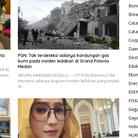
Bisn
Brea
Cata
Cata
Corp
Dae
ota
PGN: Tak terdeteksi adanya kandungan gas
Dest
bumi pada insiden ledakan di Grand Polonia
Eduk
Medan
PR RI,
Eko
amah
MEDAN, KINERJAEKSELEN.co — PT PGN (Persero) Tbk
menepis adanya dugaan insiden ledakan yang terjadi
Ener
di…
EVE
FISK
Gag
Gaya
Hobi
HU