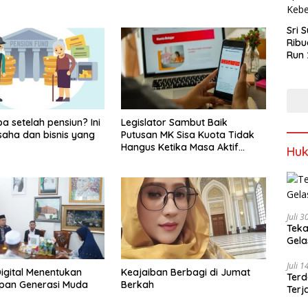
Sri 
Ribu
Run 
Spor
Keb
a setelah pensiun? Ini
Legislator Sambut Baik
saha dan bisnis yang
Putusan MK Sisa Kuota Tidak
Hangus Ketika Masa Aktif
Hu
Berakhir
Juli 
Teka
Gel
Juli 
Digital Menentukan
Keajaiban Berbagi di Jumat
Terd
pan Generasi Muda
Berkah
Terj