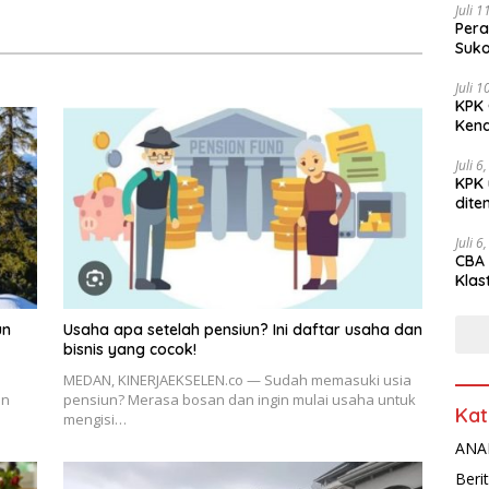
Juli 
Pera
Suko
Juli 
KPK 
Kena
Juli 6
KPK 
dite
Juli 6
CBA 
Klas
Peny
un
Usaha apa setelah pensiun? Ini daftar usaha dan
bisnis yang cocok!
MEDAN, KINERJAEKSELEN.co — Sudah memasuki usia
en
pensiun? Merasa bosan dan ingin mulai usaha untuk
Kat
mengisi…
ANAL
Beri