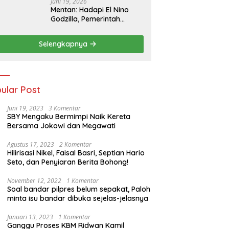
Juni 19, 2026
Mentan: Hadapi El Nino
Godzilla, Pemerintah
Pastikan Kesiapan
Cadangan Pangan dan
Selengkapnya
Infrastruktur Pertanian
Nasional
ular Post
Juni 19, 2023
3 Komentar
SBY Mengaku Bermimpi Naik Kereta
Bersama Jokowi dan Megawati
Agustus 17, 2023
2 Komentar
Hilirisasi Nikel, Faisal Basri, Septian Hario
Seto, dan Penyiaran Berita Bohong!
November 12, 2022
1 Komentar
Soal bandar pilpres belum sepakat, Paloh
minta isu bandar dibuka sejelas-jelasnya
Januari 13, 2023
1 Komentar
Ganggu Proses KBM Ridwan Kamil