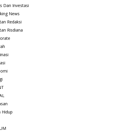
is Dan Investasi
king News
tan Redaksi
tan Risdiana
orate
rah
inasi
asi
nomi
gi
NT
AL
asan
 Hidup
KUM