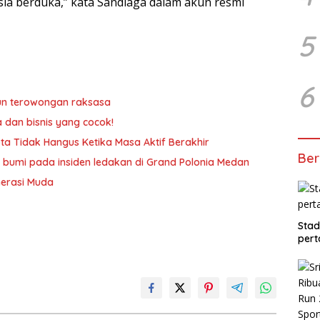
sia berduka,” kata Sandiaga dalam akun resmi
5
6
un terowongan raksasa
a dan bisnis yang cocok!
ta Tidak Hangus Ketika Masa Aktif Berakhir
Ber
 bumi pada insiden ledakan di Grand Polonia Medan
nerasi Muda
Stad
pert