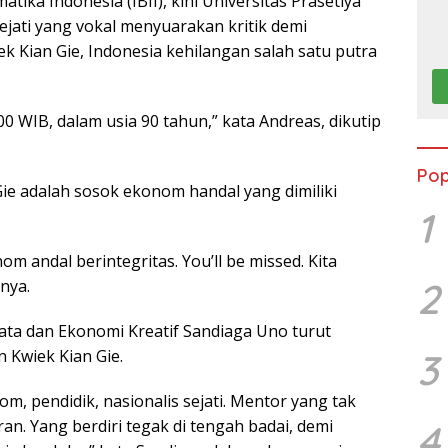
matika Indonesia (IBII), kini Universitas Prasetiya
sejati yang vokal menyuarakan kritik demi
k Kian Gie, Indonesia kehilangan salah satu putra
2.00 WIB, dalam usia 90 tahun,” kata Andreas, dikutip
Pop
e adalah sosok ekonom handal yang dimiliki
1
m andal berintegritas. You’ll be missed. Kita
2
nya.
ata dan Ekonomi Kreatif Sandiaga Uno turut
 Kwiek Kian Gie.
3
nom, pendidik, nasionalis sejati. Mentor yang tak
. Yang berdiri tegak di tengah badai, demi
4