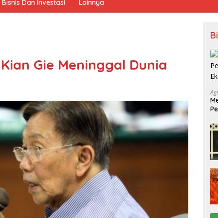
Bisnis Dan Investasi
Lainnya
B
Kian Gie Meninggal Dunia
Ag
Me
Pe
Ek