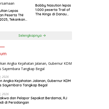
Bobby Nasution lepas
1.000 peserta Trail of
Sultan Lepas
The Kings di Danau
an Peserta TNI
Toba
2025, Tekankan
tifitas dan
ersamaan
Selengkapnya
kum
30, 2026
n Angka Kejahatan Jalanan, Gubernur KDM
as Sayembara Tangkap Begal
14, 2026
akwa dan Pelapor Sepakat Berdamai, RJ
adi di Persidangan