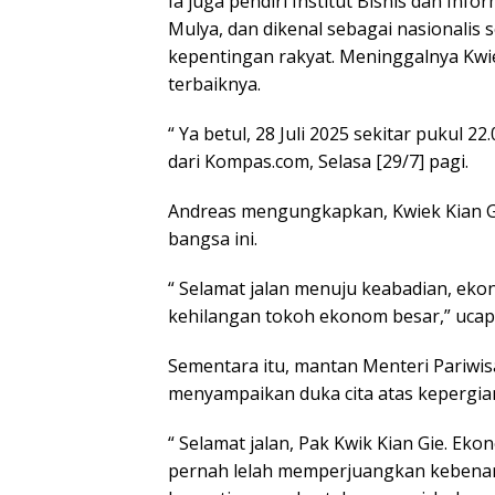
Ia juga pendiri Institut Bisnis dan Infor
Mulya, dan dikenal sebagai nasionalis 
kepentingan rakyat. Meninggalnya Kwie
terbaiknya.
“ Ya betul, 28 Juli 2025 sekitar pukul 2
dari Kompas.com, Selasa [29/7] pagi.
Andreas mengungkapkan, Kwiek Kian Gi
bangsa ini.
“ Selamat jalan menuju keabadian, ekono
kehilangan tokoh ekonom besar,” ucap
Sementara itu, mantan Menteri Pariwis
menyampaikan duka cita atas kepergian
“ Selamat jalan, Pak Kwik Kian Gie. Eko
pernah lelah memperjuangkan kebenaran