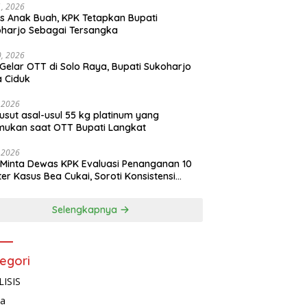
11, 2026
s Anak Buah, KPK Tetapkan Bupati
harjo Sebagai Tersangka
10, 2026
Gelar OTT di Solo Raya, Bupati Sukoharjo
 Ciduk
, 2026
usut asal-usul 55 kg platinum yang
mukan saat OTT Bupati Langkat
, 2026
Minta Dewas KPK Evaluasi Penanganan 10
ter Kasus Bea Cukai, Soroti Konsistensi
idikan
Selengkapnya
egori
ISIS
ta