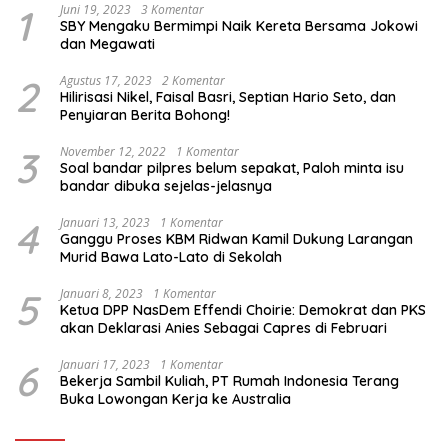
1
Juni 19, 2023
3 Komentar
SBY Mengaku Bermimpi Naik Kereta Bersama Jokowi
dan Megawati
2
Agustus 17, 2023
2 Komentar
Hilirisasi Nikel, Faisal Basri, Septian Hario Seto, dan
Penyiaran Berita Bohong!
3
November 12, 2022
1 Komentar
Soal bandar pilpres belum sepakat, Paloh minta isu
bandar dibuka sejelas-jelasnya
4
Januari 13, 2023
1 Komentar
Ganggu Proses KBM Ridwan Kamil Dukung Larangan
Murid Bawa Lato-Lato di Sekolah
5
Januari 8, 2023
1 Komentar
Ketua DPP NasDem Effendi Choirie: Demokrat dan PKS
akan Deklarasi Anies Sebagai Capres di Februari
6
Januari 17, 2023
1 Komentar
Bekerja Sambil Kuliah, PT Rumah Indonesia Terang
Buka Lowongan Kerja ke Australia