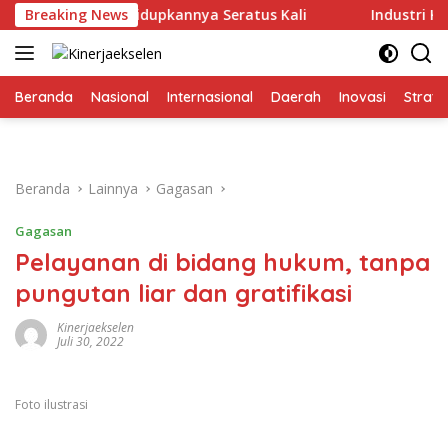
Langsung
ikiran Menghidupkannya Seratus Kali
Breaking News
Industri Keuangan 
ke
konten
Beranda
Nasional
Internasional
Daerah
Inovasi
Strate
Beranda
Lainnya
Gagasan
Gagasan
Pelayanan di bidang hukum, tanpa
pungutan liar dan gratifikasi
Kinerjaekselen
Juli 30, 2022
Foto ilustrasi