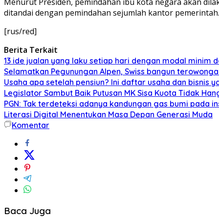
Menurut Presiden, pemindahan ibu kota negara akan dila
ditandai dengan pemindahan sejumlah kantor pemerintah
[rus/red]
Berita Terkait
13 ide jualan yang laku setiap hari dengan modal minim
Selamatkan Pegunungan Alpen, Swiss bangun terowonga
Usaha apa setelah pensiun? Ini daftar usaha dan bisnis y
Legislator Sambut Baik Putusan MK Sisa Kuota Tidak Hang
PGN: Tak terdeteksi adanya kandungan gas bumi pada in
Literasi Digital Menentukan Masa Depan Generasi Muda
Komentar
Baca Juga