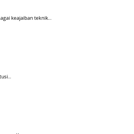
gai keajaiban teknik…
tusi…