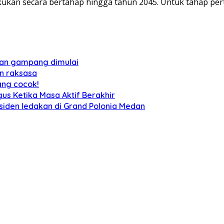
kukan secara bertahap hingga tahun 2045. Untuk tahap pe
.
 dan gampang dimulai
n raksasa
ang cocok!
us Ketika Masa Aktif Berakhir
siden ledakan di Grand Polonia Medan