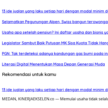
13 ide jualan yang laku setiap hari dengan modal minim
Selamatkan Pegunungan Alpen, Swiss bangun terowonga
Usaha apa setelah pensiun? Ini daftar usaha dan bisnis y
Legislator Sambut Baik Putusan MK Sisa Kuota Tidak Hang
PGN: Tak terdeteksi adanya kandungan gas bumi pada in
Literasi Digital Menentukan Masa Depan Generasi Muda
Rekomendasi untuk kamu
13 ide jualan yang laku setiap hari dengan modal minim
MEDAN, KINERJAEKSELEN.co — Memulai usaha tidak sela