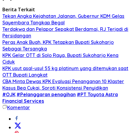
Berita Terkait
Tekan Angka Kejahatan Jalanan, Gubernur KDM Gelas
Sayembara Tangkap Begal
Terdakwa dan Pelapor Sepakat Berdamai, RJ Terjadi di
Persidangan
Peras Anak Buah, KPK Tetapkan Bupati Sukoharjo
Sebagai Tersangka
KPK Gelar OTT di Solo Raya, Bupati Sukoharjo Kena
Ciduk
KPK usut asal-usul 55 kg platinum yang ditemukan saat
OTT Bupati Langkat
CBA Minta Dewas KPK Evaluasi Penanganan 10 Klaster
Kasus Bea Cukai, Soroti Konsistensi Penyidikan
#OJK
#Pelanggaran penagihan
#PT Toyota Astra
Financial Services
Komentar