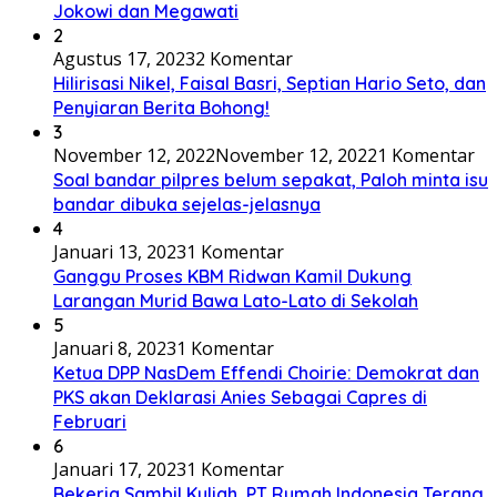
Jokowi dan Megawati
2
Agustus 17, 2023
2 Komentar
Hilirisasi Nikel, Faisal Basri, Septian Hario Seto, dan
Penyiaran Berita Bohong!
3
November 12, 2022
November 12, 2022
1 Komentar
Soal bandar pilpres belum sepakat, Paloh minta isu
bandar dibuka sejelas-jelasnya
4
Januari 13, 2023
1 Komentar
Ganggu Proses KBM Ridwan Kamil Dukung
Larangan Murid Bawa Lato-Lato di Sekolah
5
Januari 8, 2023
1 Komentar
Ketua DPP NasDem Effendi Choirie: Demokrat dan
PKS akan Deklarasi Anies Sebagai Capres di
Februari
6
Januari 17, 2023
1 Komentar
Bekerja Sambil Kuliah, PT Rumah Indonesia Terang