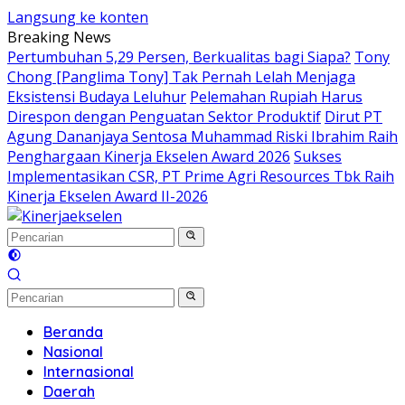
Langsung ke konten
Breaking News
Pertumbuhan 5,29 Persen, Berkualitas bagi Siapa?
Tony
Chong [Panglima Tony] Tak Pernah Lelah Menjaga
Eksistensi Budaya Leluhur
Pelemahan Rupiah Harus
Direspon dengan Penguatan Sektor Produktif
Dirut PT
Agung Dananjaya Sentosa Muhammad Riski Ibrahim Raih
Penghargaan Kinerja Ekselen Award 2026
Sukses
Implementasikan CSR, PT Prime Agri Resources Tbk Raih
Kinerja Ekselen Award II-2026
Beranda
Nasional
Internasional
Daerah