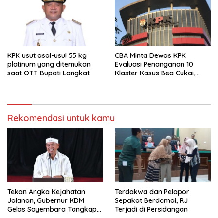
KPK usut asal-usul 55 kg
CBA Minta Dewas KPK
platinum yang ditemukan
Evaluasi Penanganan 10
saat OTT Bupati Langkat
Klaster Kasus Bea Cukai,
Soroti Konsistensi Penyidikan
Rekomendasi untuk kamu
Tekan Angka Kejahatan
Terdakwa dan Pelapor
Jalanan, Gubernur KDM
Sepakat Berdamai, RJ
Gelas Sayembara Tangkap
Terjadi di Persidangan
Begal