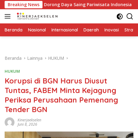
Langsung
ri MICE Dorong Daya Saing Pariwisata Indonesia
Breaking News
Ekonom
ke
konten
Beranda
Nasional
Internasional
Daerah
Inovasi
Strate
Beranda
Lainnya
HUKUM
HUKUM
Korupsi di BGN Harus Diusut
Tuntas, FABEM Minta Kejagung
Periksa Perusahaan Pemenang
Tender BGN
Kinerjaekselen
Juni 8, 2026