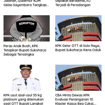
Jalanan, Gubernur KDM
Sepakat Berdamai, RJ
Gelas Sayembara Tangkap
Terjadi di Persidangan
Begal
KPK Gelar OTT di Solo Raya,
Peras Anak Buah, KPK
Bupati Sukoharjo Kena Ciduk
Tetapkan Bupati Sukoharjo
Sebagai Tersangka
KPK usut asal-usul 55 kg
CBA Minta Dewas KPK
platinum yang ditemukan
Evaluasi Penanganan 10
saat OTT Bupati Langkat
Klaster Kasus Bea Cukai,