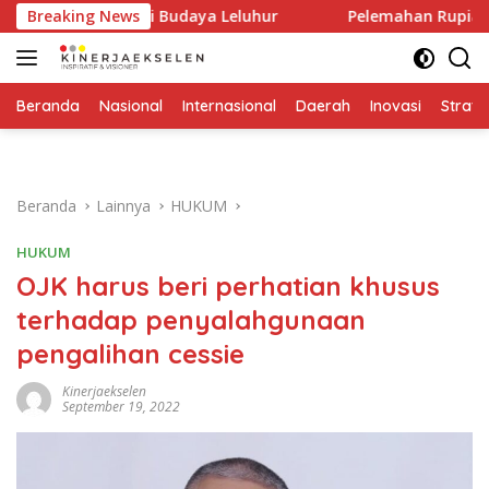
Langsung
stensi Budaya Leluhur
Breaking News
Pelemahan Rupiah Harus Diresp
ke
konten
Beranda
Nasional
Internasional
Daerah
Inovasi
Strate
Beranda
Lainnya
HUKUM
HUKUM
OJK harus beri perhatian khusus
terhadap penyalahgunaan
pengalihan cessie
Kinerjaekselen
September 19, 2022