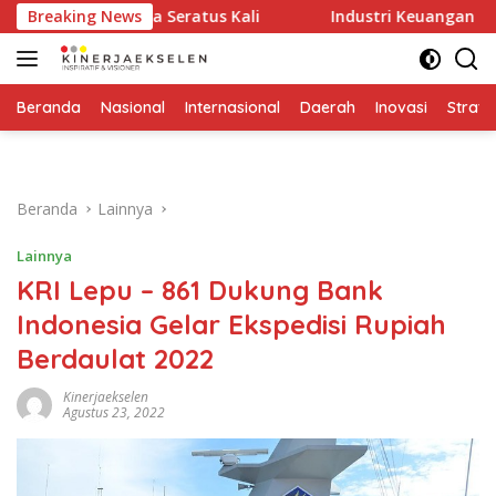
Langsung
upkannya Seratus Kali
Breaking News
Industri Keuangan Syariah Terus
ke
konten
Beranda
Nasional
Internasional
Daerah
Inovasi
Strate
Beranda
Lainnya
Lainnya
KRI Lepu – 861 Dukung Bank
Indonesia Gelar Ekspedisi Rupiah
Berdaulat 2022
Kinerjaekselen
Agustus 23, 2022