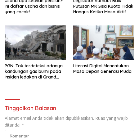
Usaha apa setelah pensiun?
Legislator Sambut Baik
Ini daftar usaha dan bisnis
Putusan MK Sisa Kuota Tidak
yang cocok!
Hangus Ketika Masa Aktif
Berakhir
PGN: Tak terdeteksi adanya
Literasi Digital Menentukan
kandungan gas bumi pada
Masa Depan Generasi Muda
insiden ledakan di Grand
Polonia Medan
Tinggalkan Balasan
Alamat email Anda tidak akan dipublikasikan.
Ruas yang wajib
ditandai
*