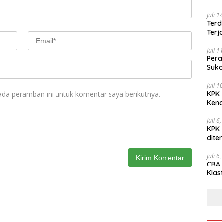
Juli 
Terd
Terj
Juli 
Pera
Suko
Juli 
ada peramban ini untuk komentar saya berikutnya.
KPK 
Kena
Juli 6
KPK 
dite
Juli 6
CBA 
Klas
Peny