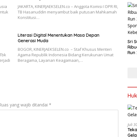
usia
JAKARTA, KINERJAEKSELEN.co – Anggota Komisi I DPR RI,
untuk
TB Hasanuddin menyambut baik putusan Mahkamah
Konstitusi…
Literasi Digital Menentukan Masa Depan
Generasi Muda
Sri 
Ribu
BOGOR, KINERJAEKSELEN.co – Staf Khusus Menteri
Run 
Tbk
Agama Republik Indonesia Bidang Kerukunan Umat
Spor
erjadi
Beragama, Layanan Keagamaan,…
Keb
Hu
Ruas yang wajib ditandai
*
Juli 
Teka
Gel