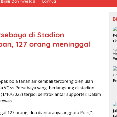
Bisnis Dan Investasi
Lainnya
B
sebaya di Stadion
ban, 127 orang meninggal
Ag
Me
Pe
Ek
pak bola tanah air kembali tercoreng oleh ulah
ma VC vs Persebaya yang berlangsung di stadion
(1/10/2022) terjadi bentrok antar supporter. Dalam
 tewas.
gal 127 orang, dua diantaranya anggota Polri,”