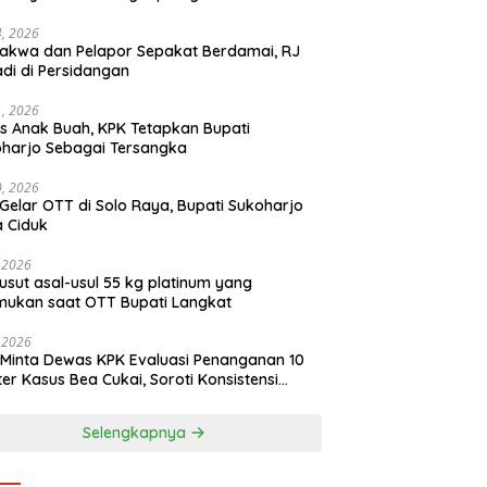
14, 2026
akwa dan Pelapor Sepakat Berdamai, RJ
adi di Persidangan
11, 2026
s Anak Buah, KPK Tetapkan Bupati
harjo Sebagai Tersangka
10, 2026
Gelar OTT di Solo Raya, Bupati Sukoharjo
 Ciduk
, 2026
usut asal-usul 55 kg platinum yang
mukan saat OTT Bupati Langkat
, 2026
Minta Dewas KPK Evaluasi Penanganan 10
ter Kasus Bea Cukai, Soroti Konsistensi
idikan
Selengkapnya