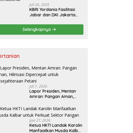
Juli 26, 2026
KBRI Yordania Fasilitasi
Jabar dan DKI Jakarta
Pasarkan Potensi
Pariwisata di Pasar
Selengkapnya
Internasional
ertanian
Juli 7, 2026
Lapor Presiden, Mentan
Amran: Pangan Aman,
Hilirisasi Dipercepat untuk
Kesejahteraan Petani
Juni 27, 2026
Ketua HKTI Landak Karolin
Manfaatkan Musda Kalbar