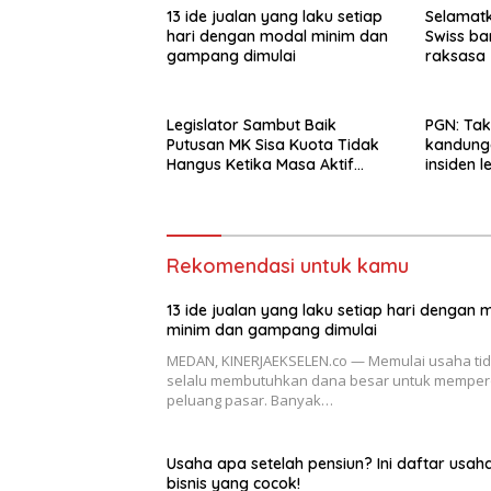
13 ide jualan yang laku setiap
Selamat
hari dengan modal minim dan
Swiss b
gampang dimulai
raksasa
Legislator Sambut Baik
PGN: Tak
Putusan MK Sisa Kuota Tidak
kandung
Hangus Ketika Masa Aktif
insiden 
Berakhir
Polonia
Rekomendasi untuk kamu
13 ide jualan yang laku setiap hari dengan 
minim dan gampang dimulai
MEDAN, KINERJAEKSELEN.co — Memulai usaha ti
selalu membutuhkan dana besar untuk memper
peluang pasar. Banyak…
Usaha apa setelah pensiun? Ini daftar usah
bisnis yang cocok!