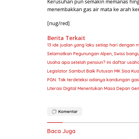
Kerusuhan pun semakin memanas hin
menembakkan gas air mata ke arah k
[nug/red]
Berita Terkait
13 ide jualan yang laku setiap hari denga
Selamatkan Pegunungan Alpen, Swiss bang
Usaha apa setelah pensiun? Ini daftar usah
Legislator Sambut Baik Putusan MK Sisa Kuo
PGN: Tak terdeteksi adanya kandungan gas
Literasi Digital Menentukan Masa Depan Ge
Komentar
Baca Juga