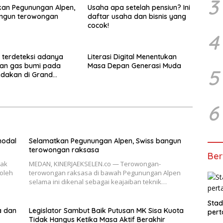
3
kan Pegunungan Alpen,
Usaha apa setelah pensiun? Ini
angun terowongan
daftar usaha dan bisnis yang
cocok!
4
 terdeteksi adanya
Literasi Digital Menentukan
an gas bumi pada
Masa Depan Generasi Muda
5
ledakan di Grand
 Medan
6
modal
Selamatkan Pegunungan Alpen, Swiss bangun
terowongan raksasa
Ber
dak
MEDAN, KINERJAEKSELEN.co — Terowongan-
oleh
terowongan raksasa di bawah Pegunungan Alpen
selama ini dikenal sebagai keajaiban teknik…
Stad
a dan
Legislator Sambut Baik Putusan MK Sisa Kuota
pert
Tidak Hangus Ketika Masa Aktif Berakhir