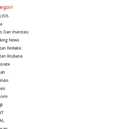
egori
ISIS
ta
is Dan Investasi
king News
tan Redaksi
tan Risdiana
orate
rah
inasi
asi
nomi
gi
NT
AL
asan