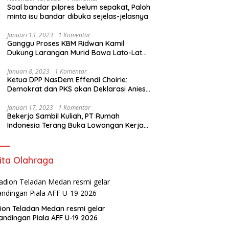
Soal bandar pilpres belum sepakat, Paloh
minta isu bandar dibuka sejelas-jelasnya
Januari 13, 2023
1 Komentar
Ganggu Proses KBM Ridwan Kamil
Dukung Larangan Murid Bawa Lato-Lato
di Sekolah
Januari 8, 2023
1 Komentar
Ketua DPP NasDem Effendi Choirie:
Demokrat dan PKS akan Deklarasi Anies
Sebagai Capres di Februari
Januari 17, 2023
1 Komentar
Bekerja Sambil Kuliah, PT Rumah
Indonesia Terang Buka Lowongan Kerja
ke Australia
ita Olahraga
ion Teladan Medan resmi gelar
andingan Piala AFF U-19 2026