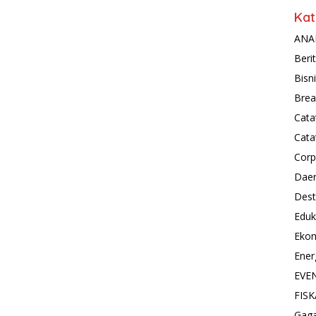
Kat
ANAL
Beri
Bisn
Brea
Cata
Cata
Corp
Dae
Dest
Eduk
Eko
Ener
EVE
FISK
Gag