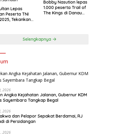
Bobby Nasution lepas
1.000 peserta Trail of
Sultan Lepas
The Kings di Danau
an Peserta TNI
Toba
2025, Tekankan
tifitas dan
ersamaan
Selengkapnya
kum
30, 2026
n Angka Kejahatan Jalanan, Gubernur KDM
as Sayembara Tangkap Begal
14, 2026
akwa dan Pelapor Sepakat Berdamai, RJ
adi di Persidangan
11, 2026