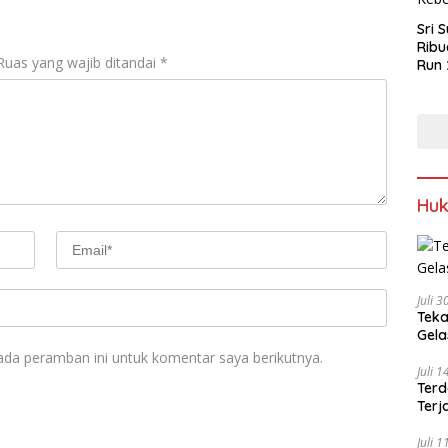
Sri 
Ribu
Ruas yang wajib ditandai
*
Run 
Spor
Keb
Hu
Juli 
Teka
Gel
ada peramban ini untuk komentar saya berikutnya.
Juli 
Terd
Terj
Juli 