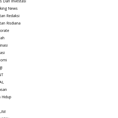
is Dan Investasi
king News
tan Redaksi
tan Risdiana
orate
rah
inasi
asi
nomi
gi
NT
AL
asan
 Hidup
KUM