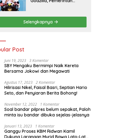
Godzilla, Pemerintah
Pastikan Kesiapan
Cadangan Pangan dan
Infrastruktur Pertanian
Selengkapnya
Nasional
ular Post
Juni 19, 2023
3 Komentar
SBY Mengaku Bermimpi Naik Kereta
Bersama Jokowi dan Megawati
Agustus 17, 2023
2 Komentar
Hilirisasi Nikel, Faisal Basri, Septian Hario
Seto, dan Penyiaran Berita Bohong!
November 12, 2022
1 Komentar
Soal bandar pilpres belum sepakat, Paloh
minta isu bandar dibuka sejelas-jelasnya
Januari 13, 2023
1 Komentar
Ganggu Proses KBM Ridwan Kamil
Dukung Larangan Murid Bawa Lato-Lato