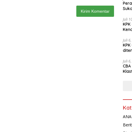
Pera
Suko
Juli 
KPK 
Kena
Juli 6
KPK 
dite
Juli 6
CBA 
Klas
Peny
Kat
ANAL
Beri