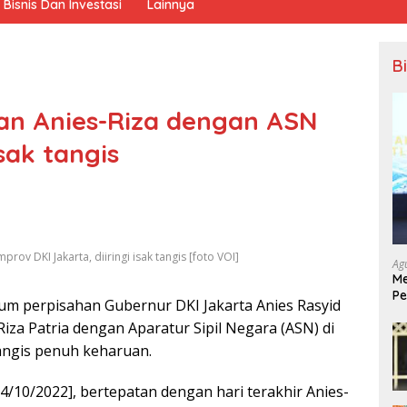
Bisnis Dan Investasi
Lainnya
B
an Anies-Riza dengan ASN
sak tangis
ov DKI Jakarta, diiringi isak tangis [foto VOI]
Ag
Me
Pe
m perpisahan Gubernur DKI Jakarta Anies Rasyid
Ek
a Patria dengan Aparatur Sipil Negara (ASN) di
tangis penuh keharuan.
4/10/2022], bertepatan dengan hari terakhir Anies-