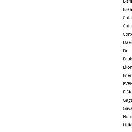
Bisn
Brea
Cata
Cata
Corp
Dae
Dest
Eduk
Eko
Ener
EVE
FISK
Gag
Gaya
Hobi
HU