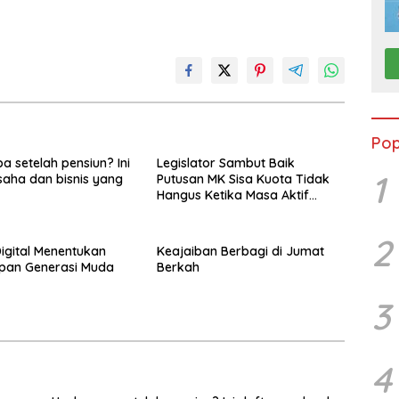
Pop
a setelah pensiun? Ini
Legislator Sambut Baik
1
saha dan bisnis yang
Putusan MK Sisa Kuota Tidak
Hangus Ketika Masa Aktif
Berakhir
2
Digital Menentukan
Keajaiban Berbagi di Jumat
pan Generasi Muda
Berkah
3
4