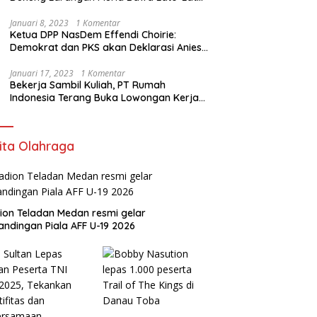
di Sekolah
Januari 8, 2023
1 Komentar
Ketua DPP NasDem Effendi Choirie:
Demokrat dan PKS akan Deklarasi Anies
Sebagai Capres di Februari
Januari 17, 2023
1 Komentar
Bekerja Sambil Kuliah, PT Rumah
Indonesia Terang Buka Lowongan Kerja
ke Australia
ita Olahraga
ion Teladan Medan resmi gelar
andingan Piala AFF U-19 2026