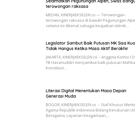
Selamatkan Pegunungan Alpen, Swiss bang
terowongan raksasa
MEDAN, KINERJAEKSELEN.co — Terowongan-
terowongan raksasa di bawah Pegunungan Alp
selama ini dikenal sebagai keajaiban teknik…
Legislator Sambut Baik Putusan MK Sisa Ku
Tidak Hangus Ketika Masa Aktif Berakhir
JAKARTA, KINERJAEKSELEN.co – Anggota Komisi I D
TB Hasanuddin menyambut baik putusan Mahk
Konstitusi…
Literasi Digital Menentukan Masa Depan
Generasi Muda
BOGOR, KINERJAEKSELEN.co – Staf Khusus Mente
Agama Republik Indonesia Bidang Kerukunan U
Beragama, Layanan Keagamaan,…