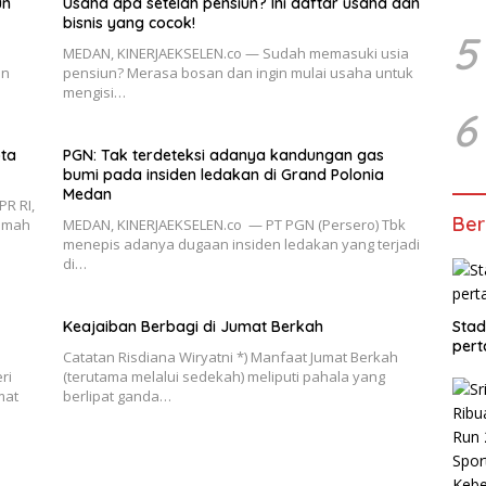
un
Usaha apa setelah pensiun? Ini daftar usaha dan
bisnis yang cocok!
5
MEDAN, KINERJAEKSELEN.co — Sudah memasuki usia
en
pensiun? Merasa bosan dan ingin mulai usaha untuk
mengisi…
6
ota
PGN: Tak terdeteksi adanya kandungan gas
bumi pada insiden ledakan di Grand Polonia
Medan
PR RI,
Ber
amah
MEDAN, KINERJAEKSELEN.co — PT PGN (Persero) Tbk
menepis adanya dugaan insiden ledakan yang terjadi
di…
Keajaiban Berbagi di Jumat Berkah
Stad
pert
Catatan Risdiana Wiryatni *) Manfaat Jumat Berkah
ri
(terutama melalui sedekah) meliputi pahala yang
mat
berlipat ganda…