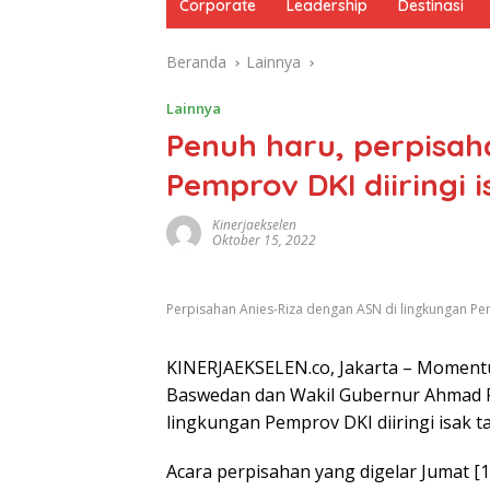
Corporate
Leadership
Destinasi
Beranda
Lainnya
Lainnya
Penuh haru, perpisah
Pemprov DKI diiringi i
Kinerjaekselen
Oktober 15, 2022
Perpisahan Anies-Riza dengan ASN di lingkungan Pempr
KINERJAEKSELEN.co, Jakarta – Momentu
Baswedan dan Wakil Gubernur Ahmad Riz
lingkungan Pemprov DKI diiringi isak 
Acara perpisahan yang digelar Jumat [1