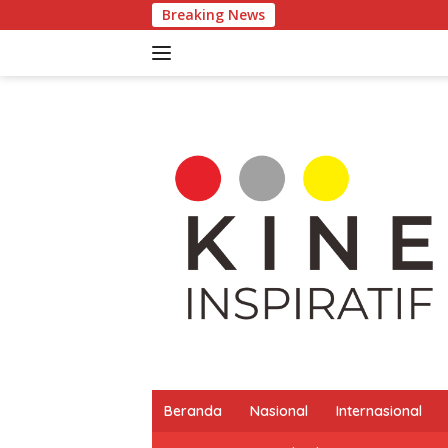
Langsung
Breaking News
Pertumbuh
ke
konten
Beranda
Nasional
Internasional