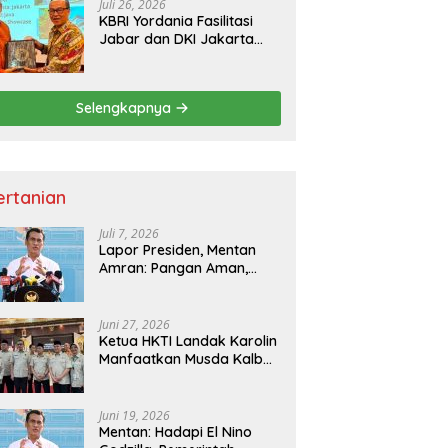
Juli 26, 2026
KBRI Yordania Fasilitasi
Jabar dan DKI Jakarta
Pasarkan Potensi
Pariwisata di Pasar
Internasional
Selengkapnya
ertanian
Juli 7, 2026
Lapor Presiden, Mentan
Amran: Pangan Aman,
Hilirisasi Dipercepat untuk
Kesejahteraan Petani
Juni 27, 2026
Ketua HKTI Landak Karolin
Manfaatkan Musda Kalbar
untuk Perkuat Sektor
Pangan
Juni 19, 2026
Mentan: Hadapi El Nino