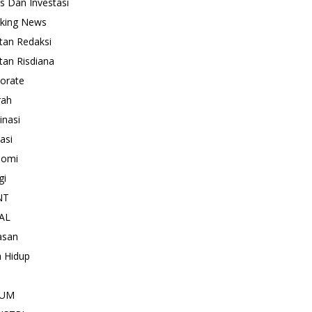
is Dan Investasi
king News
tan Redaksi
tan Risdiana
orate
rah
inasi
asi
nomi
gi
NT
AL
asan
 Hidup
KUM