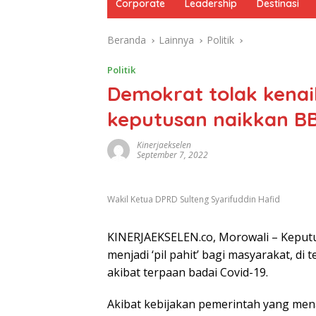
Corporate
Leadership
Destinasi
Beranda
Lainnya
Politik
Politik
Demokrat tolak kenai
keputusan naikkan B
Kinerjaekselen
September 7, 2022
Wakil Ketua DPRD Sulteng Syarifuddin Hafid
KINERJAEKSELEN.co, Morowali – Keput
menjadi ‘pil pahit’ bagi masyarakat, di
akibat terpaan badai Covid-19.
Akibat kebijakan pemerintah yang men