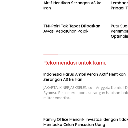
Aktif Hentikan Serangan AS ke
Lembaga
Iran
Pribadi 
Dengan 
TNI-Polri Tak Tepat Dilibatkan
Putu Suas
Awasi Kepatuhan Pajak
Pemimpi
Optimali
Korupsi
Rekomendasi untuk kamu
Indonesia Harus Ambil Peran Aktif Hentikan
Serangan AS ke Iran
JAKARTA, KINERJAEKSELEN.co – Anggota Komisi I D
Syamsu Rizal merespons serangan habisan-hab
militer Amerika…
Family Office Menarik Investasi dengan tida
Membuka Celah Pencucian Uang