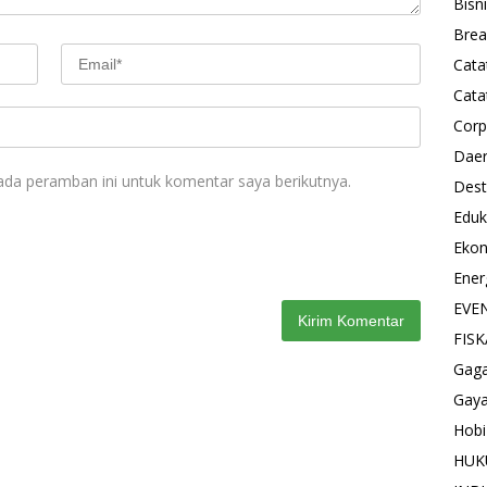
Bisn
Brea
Cata
Cata
Corp
Dae
ada peramban ini untuk komentar saya berikutnya.
Dest
Eduk
Eko
Ener
EVE
FISK
Gag
Gaya
Hobi
HU