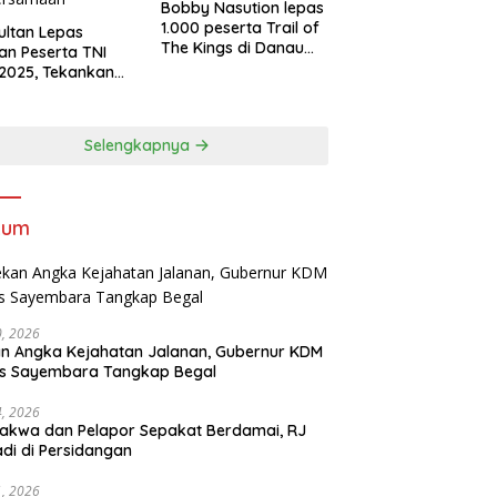
Bobby Nasution lepas
1.000 peserta Trail of
Sultan Lepas
The Kings di Danau
an Peserta TNI
Toba
2025, Tekankan
tifitas dan
ersamaan
Selengkapnya
kum
30, 2026
n Angka Kejahatan Jalanan, Gubernur KDM
as Sayembara Tangkap Begal
14, 2026
akwa dan Pelapor Sepakat Berdamai, RJ
adi di Persidangan
11, 2026