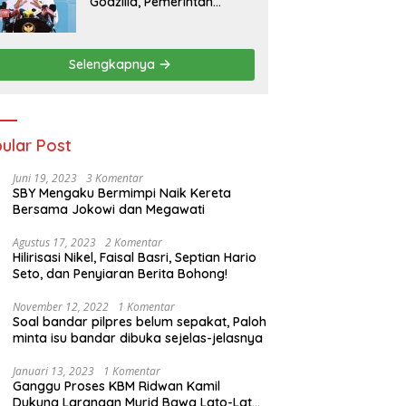
Godzilla, Pemerintah
Pastikan Kesiapan
Cadangan Pangan dan
Infrastruktur Pertanian
Selengkapnya
Nasional
ular Post
Juni 19, 2023
3 Komentar
SBY Mengaku Bermimpi Naik Kereta
Bersama Jokowi dan Megawati
Agustus 17, 2023
2 Komentar
Hilirisasi Nikel, Faisal Basri, Septian Hario
Seto, dan Penyiaran Berita Bohong!
November 12, 2022
1 Komentar
Soal bandar pilpres belum sepakat, Paloh
minta isu bandar dibuka sejelas-jelasnya
Januari 13, 2023
1 Komentar
Ganggu Proses KBM Ridwan Kamil
Dukung Larangan Murid Bawa Lato-Lato