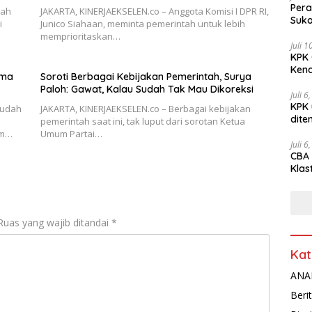
Pera
tah
JAKARTA, KINERJAEKSELEN.co – Anggota Komisi I DPR RI,
Suko
i
Junico Siahaan, meminta pemerintah untuk lebih
memprioritaskan…
Juli 
KPK 
Kena
ama
Soroti Berbagai Kebijakan Pemerintah, Surya
Paloh: Gawat, Kalau Sudah Tak Mau Dikoreksi
Juli 6
KPK 
sudah
JAKARTA, KINERJAEKSELEN.co – Berbagai kebijakan
dite
pemerintah saat ini, tak luput dari sorotan Ketua
am…
Umum Partai…
Juli 6
CBA 
Klas
Peny
Ruas yang wajib ditandai
*
Kat
ANAL
Beri