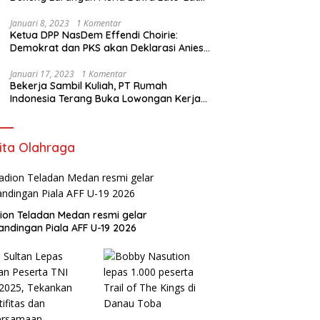
di Sekolah
Januari 8, 2023
1 Komentar
Ketua DPP NasDem Effendi Choirie:
Demokrat dan PKS akan Deklarasi Anies
Sebagai Capres di Februari
Januari 17, 2023
1 Komentar
Bekerja Sambil Kuliah, PT Rumah
Indonesia Terang Buka Lowongan Kerja
ke Australia
ita Olahraga
ion Teladan Medan resmi gelar
andingan Piala AFF U-19 2026