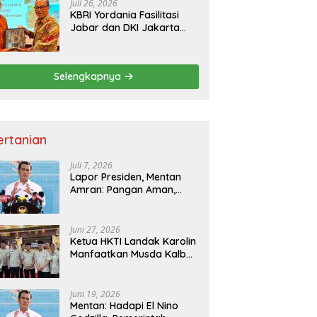
Juli 26, 2026
KBRI Yordania Fasilitasi
Jabar dan DKI Jakarta
Pasarkan Potensi
Pariwisata di Pasar
Internasional
Selengkapnya
ertanian
Juli 7, 2026
Lapor Presiden, Mentan
Amran: Pangan Aman,
Hilirisasi Dipercepat untuk
Kesejahteraan Petani
Juni 27, 2026
Ketua HKTI Landak Karolin
Manfaatkan Musda Kalbar
untuk Perkuat Sektor
Pangan
Juni 19, 2026
Mentan: Hadapi El Nino