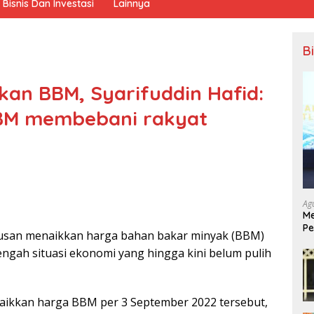
Bisnis Dan Investasi
Lainnya
B
kan BBM, Syarifuddin Hafid:
BM membebani rakyat
Ag
Me
Pe
usan menaikkan harga bahan bakar minyak (BBM)
Ek
 tengah situasi ekonomi yang hingga kini belum pulih
aikkan harga BBM per 3 September 2022 tersebut,