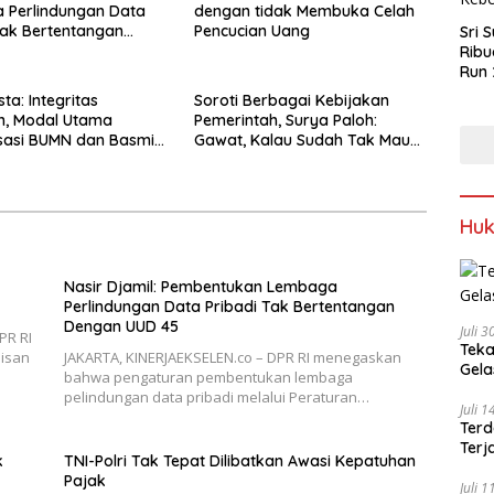
 Perlindungan Data
dengan tidak Membuka Celah
Tak Bertentangan
Pencucian Uang
Sri 
UUD 45
Ribu
Run 
Spor
ta: Integritas
Soroti Berbagai Kebijakan
Keb
n, Modal Utama
Pemerintah, Surya Paloh:
sasi BUMN dan Basmi
Gawat, Kalau Sudah Tak Mau
Dikoreksi
Hu
Nasir Djamil: Pembentukan Lembaga
Perlindungan Data Pribadi Tak Bertentangan
Dengan UUD 45
Juli 
PR RI
Teka
isan
JAKARTA, KINERJAEKSELEN.co – DPR RI menegaskan
Gel
bahwa pengaturan pembentukan lembaga
pelindungan data pribadi melalui Peraturan…
Juli 
Terd
Terj
k
TNI-Polri Tak Tepat Dilibatkan Awasi Kepatuhan
Pajak
Juli 