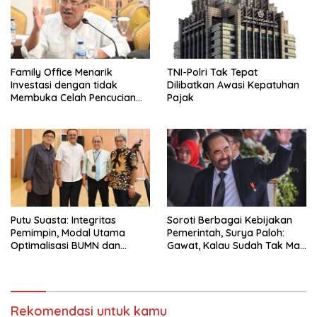
Family Office Menarik
TNI-Polri Tak Tepat
Investasi dengan tidak
Dilibatkan Awasi Kepatuhan
Membuka Celah Pencucian
Pajak
Uang
Putu Suasta: Integritas
Soroti Berbagai Kebijakan
Pemimpin, Modal Utama
Pemerintah, Surya Paloh:
Optimalisasi BUMN dan
Gawat, Kalau Sudah Tak Mau
Basmi Korupsi
Dikoreksi
Rekomendasi untuk kamu