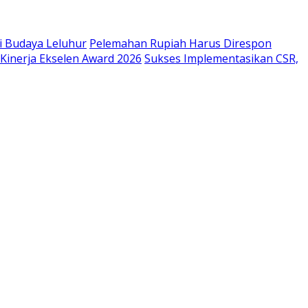
i Budaya Leluhur
Pelemahan Rupiah Harus Direspon
inerja Ekselen Award 2026
Sukses Implementasikan CSR,