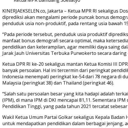
KINERJAEKSELEN.co, Jakarta – Ketua MPR RI sekaligus Do
diprediksi akan mengalami periode puncak bonus demograf
penduduk usia non-produktif, pada rentang usia bawah 15 
“Pada periode tersebut, penduduk usia produktif dipredik
manfaat bonus demografi secara optimal, maka ketersedia
pendidikan dan keterampilan, agar memiliki daya saing d
Jarak Jauh Universitas Terbuka Purwokerto secara daring da
Ketua DPR RI ke-20 sekaligus mantan Ketua Komisi III DP
banyak persoalan. Hal ini tercermin dari peringkat pendid
Indonesia menempati peringkat ke-54 dari 78 negara di du
Malaysia (peringkat 38) dan Thailand (peringkat 46).
“Salah satu persoalan besar yang kita hadapi adalah te
(IPM), di mana IPM di DKI mencapai 81,11. Sementara IPM d
Pendidikan Tinggi, yang pada tahun 2021 tercatat sebesar
Wakil Ketua Umum Partai Golkar sekaligus Kepala Bada
untuk mendapatkan pendidikan dalam berbagai jenjang, ad