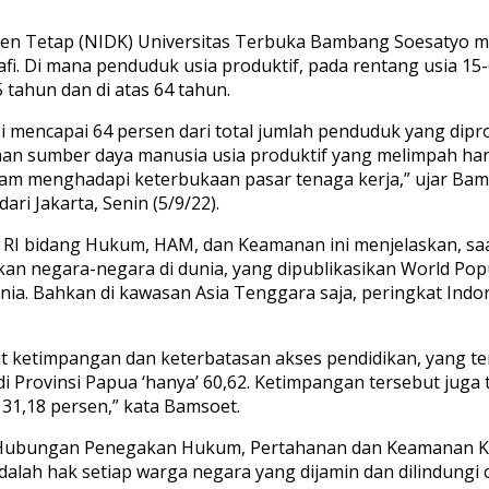
sen Tetap (NIDK) Universitas Terbuka Bambang Soesatyo m
i. Di mana penduduk usia produktif, pada rentang usia 15-
tahun dan di atas 64 tahun.
si mencapai 64 persen dari total jumlah penduduk yang dipr
an sumber daya manusia usia produktif yang melimpah haru
alam menghadapi keterbukaan pasar tenaga kerja,” ujar Ba
ri Jakarta, Senin (5/9/22).
R RI bidang Hukum, HAM, dan Keamanan ini menjelaskan, saa
ikan negara-negara di dunia, yang dipublikasikan World Pop
nia. Bahkan di kawasan Asia Tenggara saja, peringkat Indo
rkait ketimpangan dan keterbatasan akses pendidikan, yan
i Provinsi Papua ‘hanya’ 60,62. Ketimpangan tersebut juga t
 31,18 persen,” kata Bamsoet.
n Hubungan Penegakan Hukum, Pertahanan dan Keamanan KA
alah hak setiap warga negara yang dijamin dan dilindungi 