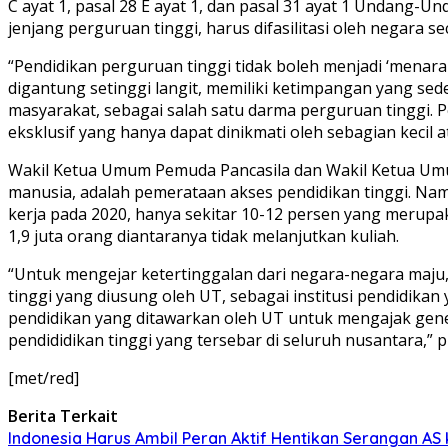
C ayat 1, pasal 28 E ayat 1, dan pasal 31 ayat 1 Undang
jenjang perguruan tinggi, harus difasilitasi oleh negara se
“Pendidikan perguruan tinggi tidak boleh menjadi ‘menara
digantung setinggi langit, memiliki ketimpangan yang sed
masyarakat, sebagai salah satu darma perguruan tinggi. 
eksklusif yang hanya dapat dinikmati oleh sebagian kecil 
Wakil Ketua Umum Pemuda Pancasila dan Wakil Ketua Umu
manusia, adalah pemerataan akses pendidikan tinggi. Namu
kerja pada 2020, hanya sekitar 10-12 persen yang merupakan
1,9 juta orang diantaranya tidak melanjutkan kuliah.
“Untuk mengejar ketertinggalan dari negara-negara maju,
tinggi yang diusung oleh UT, sebagai institusi pendidika
pendidikan yang ditawarkan oleh UT untuk mengajak genera
pendididikan tinggi yang tersebar di seluruh nusantara,”
[met/red]
Berita Terkait
Indonesia Harus Ambil Peran Aktif Hentikan Serangan AS 