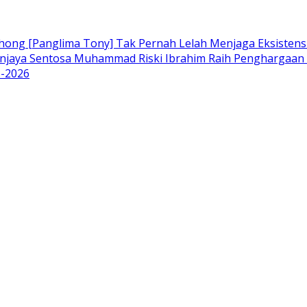
hong [Panglima Tony] Tak Pernah Lelah Menjaga Eksistens
njaya Sentosa Muhammad Riski Ibrahim Raih Penghargaan K
I-2026