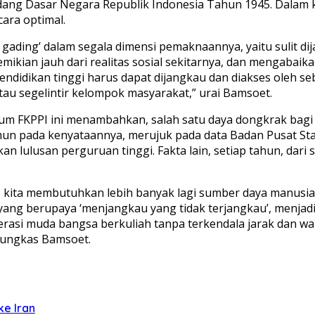
-Undang Dasar Negara Republik Indonesia Tahun 1945. Dalam
cara optimal.
 gading’ dalam segala dimensi pemaknaannya, yaitu sulit d
emikian jauh dari realitas sosial sekitarnya, dan mengaba
Pendidikan tinggi harus dapat dijangkau dan diakses oleh 
atau segelintir kelompok masyarakat,” urai Bamsoet.
m FKPPI ini menambahkan, salah satu daya dongkrak bagi
n pada kenyataannya, merujuk pada data Badan Pusat Statis
 lulusan perguruan tinggi. Fakta lain, setiap tahun, dari s
 kita membutuhkan lebih banyak lagi sumber daya manusia 
n yang berupaya ‘menjangkau yang tidak terjangkau’, menjad
si muda bangsa berkuliah tanpa terkendala jarak dan waktu
 pungkas Bamsoet.
ke Iran