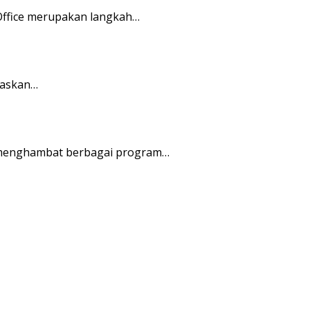
Office merupakan langkah…
taskan…
 menghambat berbagai program…