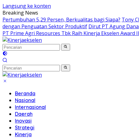
Langsung ke konten
Breaking News
Pertumbuhan 5,29 Persen, Berkualitas bagi Siapa?
Tony C
dengan Penguatan Sektor Produktif
Dirut PT Agung Dana
PT Prime Agri Resources Tbk Raih Kinerja Ekselen Award I
Beranda
Nasional
Internasional
Daerah
Inovasi
Strategi
Kinerja