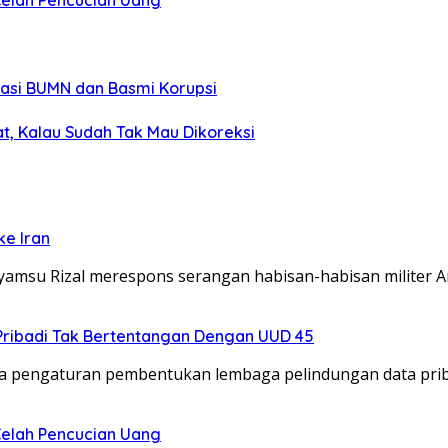
Celah Pencucian Uang
sasi BUMN dan Basmi Korupsi
t, Kalau Sudah Tak Mau Dikoreksi
ke Iran
yamsu Rizal merespons serangan habisan-habisan militer 
Pribadi Tak Bertentangan Dengan UUD 45
 pengaturan pembentukan lembaga pelindungan data priba
Celah Pencucian Uang