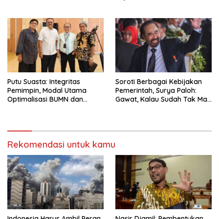
Uang
Putu Suasta: Integritas
Soroti Berbagai Kebijakan
Pemimpin, Modal Utama
Pemerintah, Surya Paloh:
Optimalisasi BUMN dan
Gawat, Kalau Sudah Tak Mau
Basmi Korupsi
Dikoreksi
Rekomendasi untuk kamu
Indonesia Harus Ambil Peran
Nasir Djamil: Pembentukan