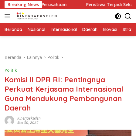
Langsung
Keras Bagi Perusahaan
Breaking News
Peristiwa Terjadi Sekali, Pikir
ke
konten
Beranda
Nasional
Internasional
Daerah
Inovasi
Strate
Beranda
Lainnya
Politik
Politik
Komisi II DPR RI: Pentingnya
Perkuat Kerjasama Internasional
Guna Mendukung Pembangunan
Daerah
Kinerjaekselen
Mei 30, 2026