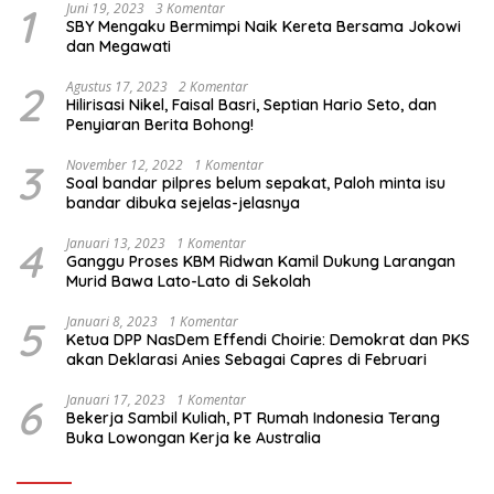
1
Juni 19, 2023
3 Komentar
SBY Mengaku Bermimpi Naik Kereta Bersama Jokowi
dan Megawati
2
Agustus 17, 2023
2 Komentar
Hilirisasi Nikel, Faisal Basri, Septian Hario Seto, dan
Penyiaran Berita Bohong!
3
November 12, 2022
1 Komentar
Soal bandar pilpres belum sepakat, Paloh minta isu
bandar dibuka sejelas-jelasnya
4
Januari 13, 2023
1 Komentar
Ganggu Proses KBM Ridwan Kamil Dukung Larangan
Murid Bawa Lato-Lato di Sekolah
5
Januari 8, 2023
1 Komentar
Ketua DPP NasDem Effendi Choirie: Demokrat dan PKS
akan Deklarasi Anies Sebagai Capres di Februari
6
Januari 17, 2023
1 Komentar
Bekerja Sambil Kuliah, PT Rumah Indonesia Terang
Buka Lowongan Kerja ke Australia