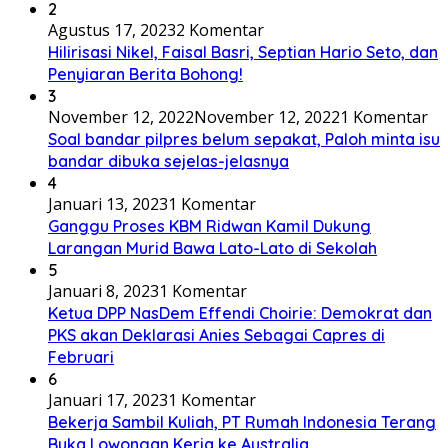
2
Agustus 17, 2023
2 Komentar
Hilirisasi Nikel, Faisal Basri, Septian Hario Seto, dan
Penyiaran Berita Bohong!
3
November 12, 2022
November 12, 2022
1 Komentar
Soal bandar pilpres belum sepakat, Paloh minta isu
bandar dibuka sejelas-jelasnya
4
Januari 13, 2023
1 Komentar
Ganggu Proses KBM Ridwan Kamil Dukung
Larangan Murid Bawa Lato-Lato di Sekolah
5
Januari 8, 2023
1 Komentar
Ketua DPP NasDem Effendi Choirie: Demokrat dan
PKS akan Deklarasi Anies Sebagai Capres di
Februari
6
Januari 17, 2023
1 Komentar
Bekerja Sambil Kuliah, PT Rumah Indonesia Terang
Buka Lowongan Kerja ke Australia