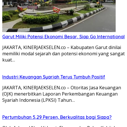
Garut Miliki Potensi Ekonomi Besar, Siap Go International
JAKARTA, KINERJAEKSELEN.co – Kabupaten Garut dinilai
memiliki modal sejarah dan potensi ekonomi yang sangat
kuat…
Industri Keuangan Syariah Terus Tumbuh Positif
JAKARTA, KINERJAEKSELEN.co – Otoritas Jasa Keuangan
(OJK) menerbitkan Laporan Perkembangan Keuangan
Syariah Indonesia (LPKSI) Tahun…
Pertumbuhan 5,29 Persen, Berkualitas bagi Siapa?