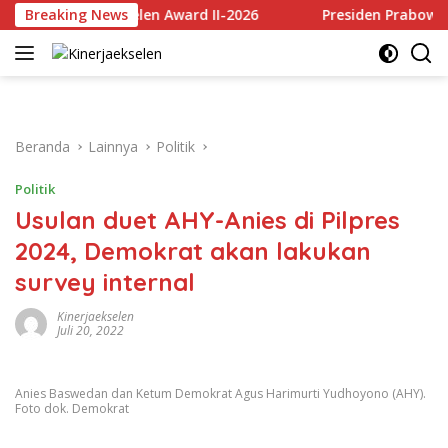
Langsung
erja Ekselen Award II-2026
Breaking News
Presiden Prabowo Apresias
ke
konten
Beranda
Lainnya
Politik
Politik
Usulan duet AHY-Anies di Pilpres
2024, Demokrat akan lakukan
survey internal
Kinerjaekselen
Juli 20, 2022
Anies Baswedan dan Ketum Demokrat Agus Harimurti Yudhoyono (AHY).
Foto dok. Demokrat