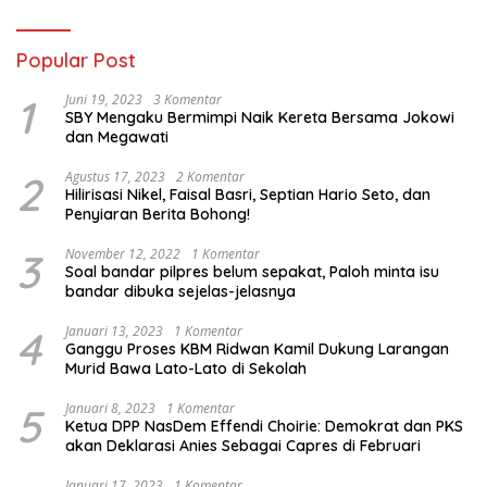
Popular Post
1
Juni 19, 2023
3 Komentar
SBY Mengaku Bermimpi Naik Kereta Bersama Jokowi
dan Megawati
2
Agustus 17, 2023
2 Komentar
Hilirisasi Nikel, Faisal Basri, Septian Hario Seto, dan
Penyiaran Berita Bohong!
3
November 12, 2022
1 Komentar
Soal bandar pilpres belum sepakat, Paloh minta isu
bandar dibuka sejelas-jelasnya
4
Januari 13, 2023
1 Komentar
Ganggu Proses KBM Ridwan Kamil Dukung Larangan
Murid Bawa Lato-Lato di Sekolah
5
Januari 8, 2023
1 Komentar
Ketua DPP NasDem Effendi Choirie: Demokrat dan PKS
akan Deklarasi Anies Sebagai Capres di Februari
Januari 17, 2023
1 Komentar