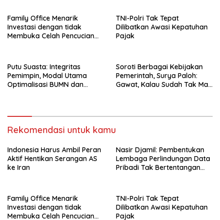
Family Office Menarik
TNI-Polri Tak Tepat
Investasi dengan tidak
Dilibatkan Awasi Kepatuhan
Membuka Celah Pencucian
Pajak
Uang
Putu Suasta: Integritas
Soroti Berbagai Kebijakan
Pemimpin, Modal Utama
Pemerintah, Surya Paloh:
Optimalisasi BUMN dan
Gawat, Kalau Sudah Tak Mau
Basmi Korupsi
Dikoreksi
Rekomendasi untuk kamu
Indonesia Harus Ambil Peran
Nasir Djamil: Pembentukan
Aktif Hentikan Serangan AS
Lembaga Perlindungan Data
ke Iran
Pribadi Tak Bertentangan
Dengan UUD 45
Family Office Menarik
TNI-Polri Tak Tepat
Investasi dengan tidak
Dilibatkan Awasi Kepatuhan
Membuka Celah Pencucian
Pajak