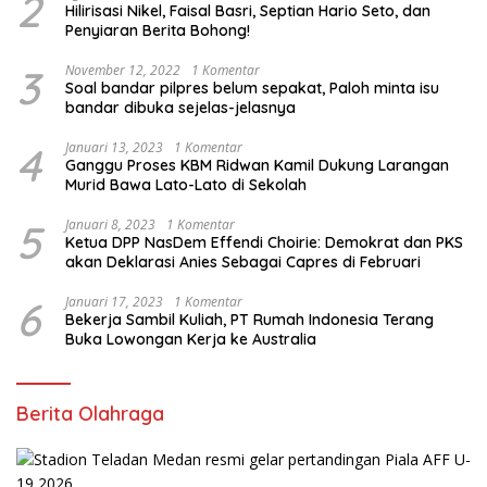
2
Hilirisasi Nikel, Faisal Basri, Septian Hario Seto, dan
Penyiaran Berita Bohong!
3
November 12, 2022
1 Komentar
Soal bandar pilpres belum sepakat, Paloh minta isu
bandar dibuka sejelas-jelasnya
4
Januari 13, 2023
1 Komentar
Ganggu Proses KBM Ridwan Kamil Dukung Larangan
Murid Bawa Lato-Lato di Sekolah
5
Januari 8, 2023
1 Komentar
Ketua DPP NasDem Effendi Choirie: Demokrat dan PKS
akan Deklarasi Anies Sebagai Capres di Februari
6
Januari 17, 2023
1 Komentar
Bekerja Sambil Kuliah, PT Rumah Indonesia Terang
Buka Lowongan Kerja ke Australia
Berita Olahraga