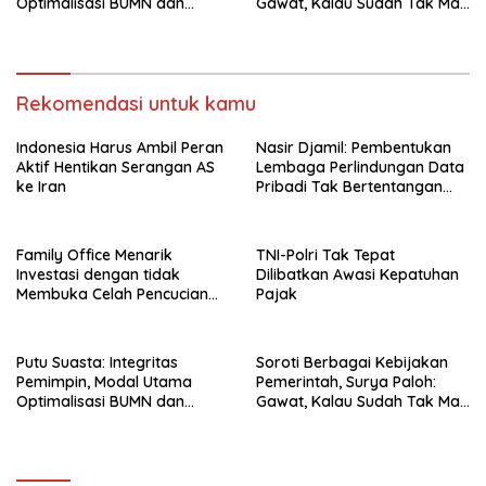
Optimalisasi BUMN dan
Gawat, Kalau Sudah Tak Mau
Basmi Korupsi
Dikoreksi
Rekomendasi untuk kamu
Indonesia Harus Ambil Peran
Nasir Djamil: Pembentukan
Aktif Hentikan Serangan AS
Lembaga Perlindungan Data
ke Iran
Pribadi Tak Bertentangan
Dengan UUD 45
Family Office Menarik
TNI-Polri Tak Tepat
Investasi dengan tidak
Dilibatkan Awasi Kepatuhan
Membuka Celah Pencucian
Pajak
Uang
Putu Suasta: Integritas
Soroti Berbagai Kebijakan
Pemimpin, Modal Utama
Pemerintah, Surya Paloh:
Optimalisasi BUMN dan
Gawat, Kalau Sudah Tak Mau
Basmi Korupsi
Dikoreksi