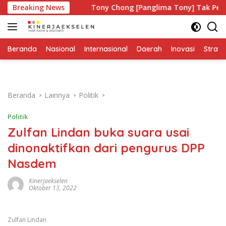
Langsung
 Siapa?
Breaking News
Tony Chong [Panglima Tony] Tak Pernah Lelah 
ke
konten
Beranda
Nasional
Internasional
Daerah
Inovasi
Strate
Beranda
Lainnya
Politik
Politik
Zulfan Lindan buka suara usai
dinonaktifkan dari pengurus DPP
Nasdem
Kinerjaekselen
Oktober 13, 2022
Zulfan Lindan