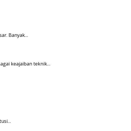
sar. Banyak…
gai keajaiban teknik…
tusi…