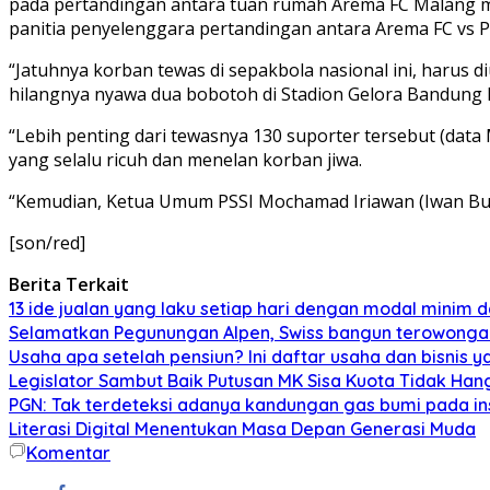
pada pertandingan antara tuan rumah Arema FC Malang m
panitia penyelenggara pertandingan antara Arema FC vs P
“Jatuhnya korban tewas di sepakbola nasional ini, harus d
hilangnya nyawa dua bobotoh di Stadion Gelora Bandung L
“Lebih penting dari tewasnya 130 suporter tersebut (data
yang selalu ricuh dan menelan korban jiwa.
“Kemudian, Ketua Umum PSSI Mochamad Iriawan (Iwan Bule
[son/red]
Berita Terkait
13 ide jualan yang laku setiap hari dengan modal minim
Selamatkan Pegunungan Alpen, Swiss bangun terowonga
Usaha apa setelah pensiun? Ini daftar usaha dan bisnis y
Legislator Sambut Baik Putusan MK Sisa Kuota Tidak Hang
PGN: Tak terdeteksi adanya kandungan gas bumi pada in
Literasi Digital Menentukan Masa Depan Generasi Muda
Komentar