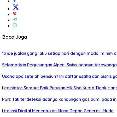
Baca Juga
13 ide jualan yang laku setiap hari dengan modal minim
Selamatkan Pegunungan Alpen, Swiss bangun terowonga
Usaha apa setelah pensiun? Ini daftar usaha dan bisnis y
Legislator Sambut Baik Putusan MK Sisa Kuota Tidak Hang
PGN: Tak terdeteksi adanya kandungan gas bumi pada in
Literasi Digital Menentukan Masa Depan Generasi Muda