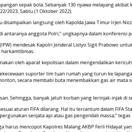
i lapangan sepak bola. Sebanyak 130 nyawa melayang akibat
022/2023, Sabtu (1 Oktober 2022).
disampaikan langsung oleh Kapolda Jawa Timur Irjen Nico 
di antaranya anggota Polri,” ungkapnya dalam konferensi p
 (IPW) mendesak Kapolri Jenderal Listyo Sigit Prabowo unt
i harkamtibmas.
akan oleh aparat kepolisian dalam mengendalikan kericuha
ri kekecewaan suporter tim tuan rumah yang turun ke lapang
penonton, secara membabi buta menembakkan gas air mata
an. Sehingga, banyak jatuh korban yang terinjak-injak di 
esuai aturan FIFA dilarang. Hal itu tercantum dalam FIFA St
pergunakan senjata api atau gas pengendali massa,” tegas
it juga harus mencopot Kapolres Malang AKBP Ferli Hidaya