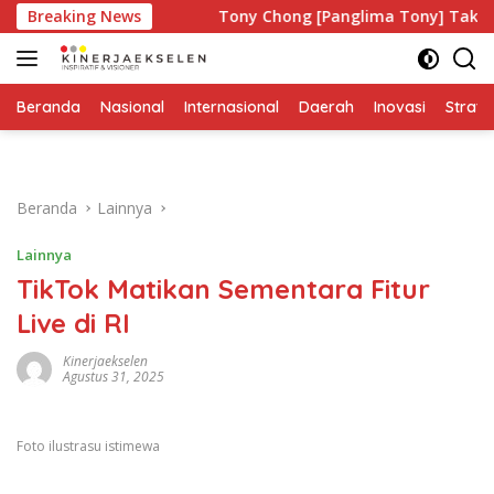
Langsung
gi Siapa?
Breaking News
Tony Chong [Panglima Tony] Tak Pernah Lela
ke
konten
Beranda
Nasional
Internasional
Daerah
Inovasi
Strate
Beranda
Lainnya
Lainnya
TikTok Matikan Sementara Fitur
Live di RI
Kinerjaekselen
Agustus 31, 2025
Foto ilustrasu istimewa