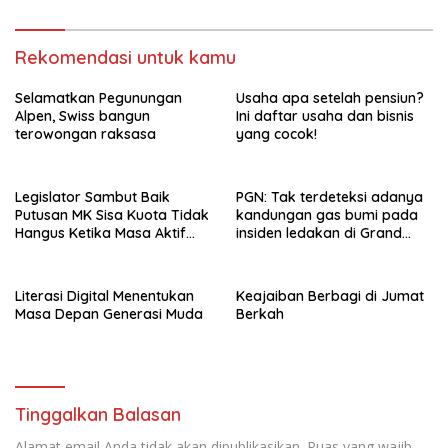
Rekomendasi untuk kamu
Selamatkan Pegunungan
Usaha apa setelah pensiun?
Alpen, Swiss bangun
Ini daftar usaha dan bisnis
terowongan raksasa
yang cocok!
Legislator Sambut Baik
PGN: Tak terdeteksi adanya
Putusan MK Sisa Kuota Tidak
kandungan gas bumi pada
Hangus Ketika Masa Aktif
insiden ledakan di Grand
Berakhir
Polonia Medan
Literasi Digital Menentukan
Keajaiban Berbagi di Jumat
Masa Depan Generasi Muda
Berkah
Tinggalkan Balasan
Alamat email Anda tidak akan dipublikasikan.
Ruas yang wajib