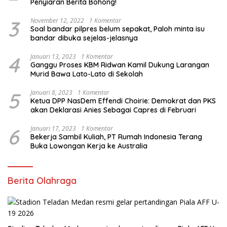
Penyiaran Berita Bohong!
3
November 12, 2022
1 Komentar
Soal bandar pilpres belum sepakat, Paloh minta isu
bandar dibuka sejelas-jelasnya
4
Januari 13, 2023
1 Komentar
Ganggu Proses KBM Ridwan Kamil Dukung Larangan
Murid Bawa Lato-Lato di Sekolah
5
Januari 8, 2023
1 Komentar
Ketua DPP NasDem Effendi Choirie: Demokrat dan PKS
akan Deklarasi Anies Sebagai Capres di Februari
6
Januari 17, 2023
1 Komentar
Bekerja Sambil Kuliah, PT Rumah Indonesia Terang
Buka Lowongan Kerja ke Australia
Berita Olahraga