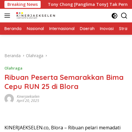
Langsung
apa?
Breaking News
Tony Chong [Panglima Tony] Tak Pernah Lelah Men
ke
konten
Beranda
Nasional
Internasional
Daerah
Inovasi
Strate
Beranda
Olahraga
Olahraga
Ribuan Peserta Semarakkan Bima
Cepu RUN 25 di Blora
Kinerjaekselen
April 20, 2025
KINERJAEKSELEN.co, Blora – Ribuan pelari memadati