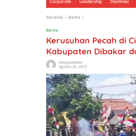
Corporate
Leadership
Destinasi
Beranda
Berita
Berita
Kerusuhan Pecah di 
Kabupaten Dibakar dan
Kinerjaekselen
Agustus 30, 2025