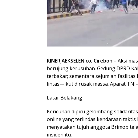
KINERJAEKSELEN.co, Cirebon
– Aksi mas
berujung kerusuhan. Gedung DPRD Kabu
terbakar; sementara sejumlah fasilita
lintas—ikut dirusak massa. Aparat TNI–
Latar Belakang
Kericuhan dipicu gelombang solidarita
online yang terlindas kendaraan taktis 
menyatakan tujuh anggota Brimob telah
insiden itu.