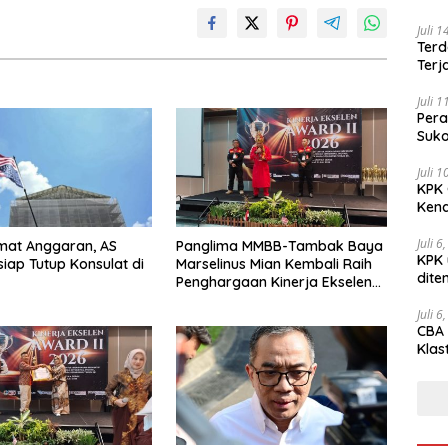
Juli 
Terd
Terj
Juli 
Pera
Suko
Juli 
KPK 
Kena
Juli 6
mat Anggaran, AS
Panglima MMBB-Tambak Baya
KPK 
siap Tutup Konsulat di
Marselinus Mian Kembali Raih
dite
Penghargaan Kinerja Ekselen
Award II-2026
Juli 6
CBA 
Klas
Peny