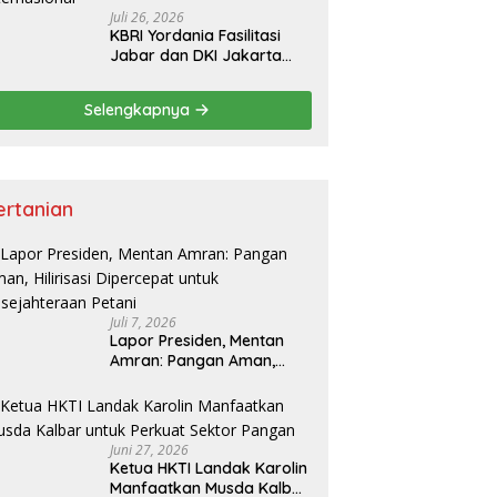
Juli 26, 2026
KBRI Yordania Fasilitasi
Jabar dan DKI Jakarta
Pasarkan Potensi
Pariwisata di Pasar
Selengkapnya
Internasional
ertanian
Juli 7, 2026
Lapor Presiden, Mentan
Amran: Pangan Aman,
Hilirisasi Dipercepat untuk
Kesejahteraan Petani
Juni 27, 2026
Ketua HKTI Landak Karolin
Manfaatkan Musda Kalbar