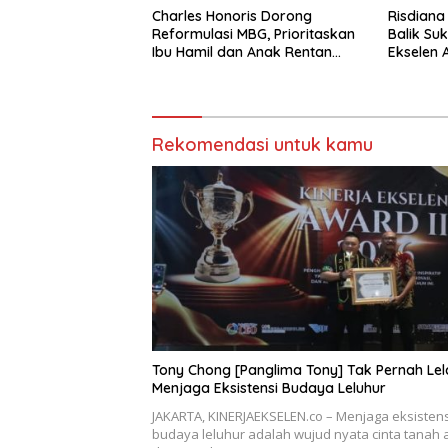
Charles Honoris Dorong
Risdiana
Reformulasi MBG, Prioritaskan
Balik Su
Ibu Hamil dan Anak Rentan
Ekselen 
Stunting
Rekomendasi untuk kamu
Tony Chong [Panglima Tony] Tak Pernah Lel
Menjaga Eksistensi Budaya Leluhur
JAKARTA, KINERJAEKSELEN.co – Menjaga eksistens
budaya leluhur adalah wujud nyata cinta tanah a