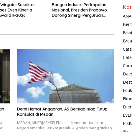
 Wiryatni Sosok di
Bangun Industri Perkapalan
Kat
kses Even Kinerja
Nasional, Presiden Prabowo
Award II-2026
Dorong Sinergi Perguruan
ANAL
Tinggi dan PT PAL
Beri
Bisn
Brea
Cata
Cata
Corp
Dae
Dest
Eduk
Eko
Ener
ah
Demi Hemat Anggaran, AS Bersiap-siap Tutup
Konsulat di Medan
EVE
i
MEDAN, KINERJAEKSELEN.co — Kementerian Luar
FISK
ir
Negeri Amerika Serikat (Kemlu AS) telah mengirimkan
Gag