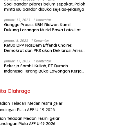
Soal bandar pilpres belum sepakat, Paloh
minta isu bandar dibuka sejelas-jelasnya
Januari 13, 2023
1 Komentar
Ganggu Proses KBM Ridwan Kamil
Dukung Larangan Murid Bawa Lato-Lato
di Sekolah
Januari 8, 2023
1 Komentar
Ketua DPP NasDem Effendi Choirie:
Demokrat dan PKS akan Deklarasi Anies
Sebagai Capres di Februari
Januari 17, 2023
1 Komentar
Bekerja Sambil Kuliah, PT Rumah
Indonesia Terang Buka Lowongan Kerja
ke Australia
ita Olahraga
ion Teladan Medan resmi gelar
andingan Piala AFF U-19 2026