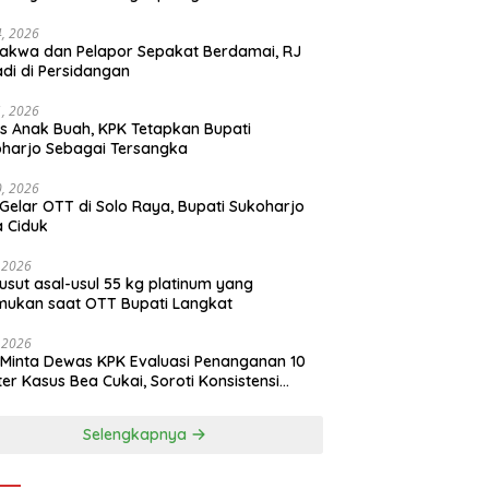
14, 2026
akwa dan Pelapor Sepakat Berdamai, RJ
adi di Persidangan
11, 2026
s Anak Buah, KPK Tetapkan Bupati
harjo Sebagai Tersangka
10, 2026
Gelar OTT di Solo Raya, Bupati Sukoharjo
 Ciduk
, 2026
usut asal-usul 55 kg platinum yang
mukan saat OTT Bupati Langkat
, 2026
Minta Dewas KPK Evaluasi Penanganan 10
ter Kasus Bea Cukai, Soroti Konsistensi
idikan
Selengkapnya