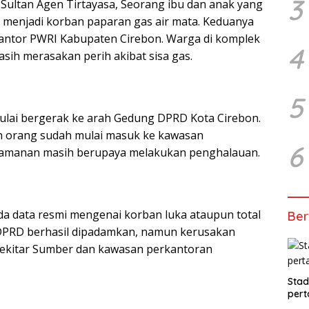
3
Sultan Agen Tirtayasa, Seorang ibu dan anak yang
 menjadi korban paparan gas air mata. Keduanya
antor PWRI Kabupaten Cirebon. Warga di komplek
4
ih merasakan perih akibat sisa gas.
5
ulai bergerak ke arah Gedung DPRD Kota Cirebon.
h orang sudah mulai masuk ke kawasan
6
keamanan masih berupaya melakukan penghalauan.
da data resmi mengenai korban luka ataupun total
Ber
g DPRD berhasil dipadamkan, namun kerusakan
i sekitar Sumber dan kawasan perkantoran
Stad
pert