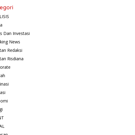
egori
ISIS
ta
is Dan Investasi
king News
tan Redaksi
tan Risdiana
orate
rah
inasi
asi
nomi
gi
NT
AL
asan