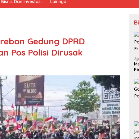
Bisnis Dan Investasi
Lainnya
B
Cirebon Gedung DPRD
 Pos Polisi Dirusak
Ag
Me
Pe
Ek