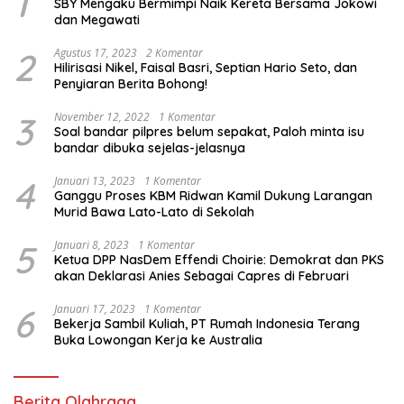
1
SBY Mengaku Bermimpi Naik Kereta Bersama Jokowi
dan Megawati
2
Agustus 17, 2023
2 Komentar
Hilirisasi Nikel, Faisal Basri, Septian Hario Seto, dan
Penyiaran Berita Bohong!
3
November 12, 2022
1 Komentar
Soal bandar pilpres belum sepakat, Paloh minta isu
bandar dibuka sejelas-jelasnya
4
Januari 13, 2023
1 Komentar
Ganggu Proses KBM Ridwan Kamil Dukung Larangan
Murid Bawa Lato-Lato di Sekolah
5
Januari 8, 2023
1 Komentar
Ketua DPP NasDem Effendi Choirie: Demokrat dan PKS
akan Deklarasi Anies Sebagai Capres di Februari
6
Januari 17, 2023
1 Komentar
Bekerja Sambil Kuliah, PT Rumah Indonesia Terang
Buka Lowongan Kerja ke Australia
Berita Olahraga