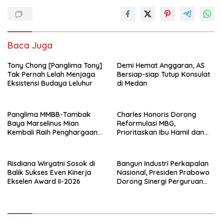
Baca Juga
Tony Chong [Panglima Tony]
Demi Hemat Anggaran, AS
Tak Pernah Lelah Menjaga
Bersiap-siap Tutup Konsulat
Eksistensi Budaya Leluhur
di Medan
Panglima MMBB-Tambak
Charles Honoris Dorong
Baya Marselinus Mian
Reformulasi MBG,
Kembali Raih Penghargaan
Prioritaskan Ibu Hamil dan
Kinerja Ekselen Award II-
Anak Rentan Stunting
2026
Risdiana Wiryatni Sosok di
Bangun Industri Perkapalan
Balik Sukses Even Kinerja
Nasional, Presiden Prabowo
Ekselen Award II-2026
Dorong Sinergi Perguruan
Tinggi dan PT PAL