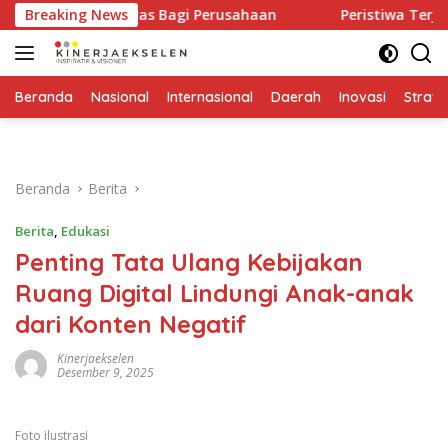
Langsung
ringatan Keras Bagi Perusahaan
Breaking News
Peristiwa Terjadi Seka
ke
konten
Beranda
Nasional
Internasional
Daerah
Inovasi
Strate
Beranda
Berita
Berita
,
Edukasi
Penting Tata Ulang Kebijakan
Ruang Digital Lindungi Anak-anak
dari Konten Negatif
Kinerjaekselen
Desember 9, 2025
Foto ilustrasi