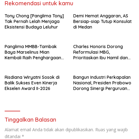
Rekomendasi untuk kamu
Tony Chong [Panglima Tony]
Demi Hemat Anggaran, AS
Tak Pernah Lelah Menjaga
Bersiap-siap Tutup Konsulat
Eksistensi Budaya Leluhur
di Medan
Panglima MMBB-Tambak
Charles Honoris Dorong
Baya Marselinus Mian
Reformulasi MBG,
Kembali Raih Penghargaan
Prioritaskan Ibu Hamil dan
Kinerja Ekselen Award II-
Anak Rentan Stunting
2026
Risdiana Wiryatni Sosok di
Bangun Industri Perkapalan
Balik Sukses Even Kinerja
Nasional, Presiden Prabowo
Ekselen Award II-2026
Dorong Sinergi Perguruan
Tinggi dan PT PAL
Tinggalkan Balasan
Alamat email Anda tidak akan dipublikasikan.
Ruas yang wajib
ditandai
*