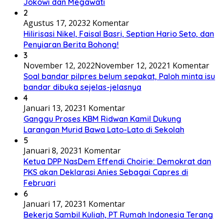
Jokowi dan Megawati
2
Agustus 17, 2023
2 Komentar
Hilirisasi Nikel, Faisal Basri, Septian Hario Seto, dan
Penyiaran Berita Bohong!
3
November 12, 2022
November 12, 2022
1 Komentar
Soal bandar pilpres belum sepakat, Paloh minta isu
bandar dibuka sejelas-jelasnya
4
Januari 13, 2023
1 Komentar
Ganggu Proses KBM Ridwan Kamil Dukung
Larangan Murid Bawa Lato-Lato di Sekolah
5
Januari 8, 2023
1 Komentar
Ketua DPP NasDem Effendi Choirie: Demokrat dan
PKS akan Deklarasi Anies Sebagai Capres di
Februari
6
Januari 17, 2023
1 Komentar
Bekerja Sambil Kuliah, PT Rumah Indonesia Terang