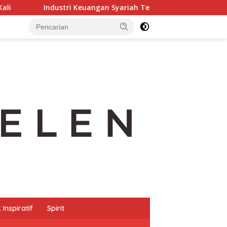
ri Keuangan Syariah Terus Tumbuh Positif
Gedung Bape
Inspiratif
Spirit