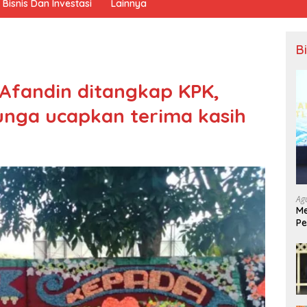
Bisnis Dan Investasi
Lainnya
B
Afandin ditangkap KPK,
unga ucapkan terima kasih
Ag
Me
Pe
Ek