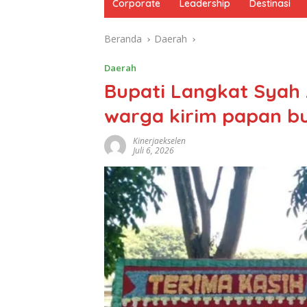
Corporate
Leadership
Destinasi
Beranda
Daerah
Daerah
Bupati Langkat Syah 
warga kirim papan b
Kinerjaekselen
Juli 6, 2026