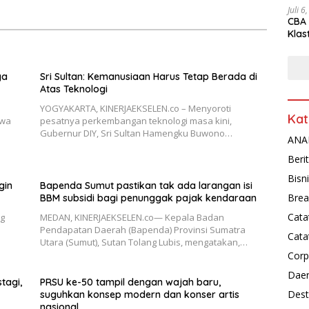
Juli 6
CBA 
Klas
Peny
ya
Sri Sultan: Kemanusiaan Harus Tetap Berada di
Atas Teknologi
YOGYAKARTA, KINERJAEKSELEN.co – Menyoroti
Kat
awa
pesatnya perkembangan teknologi masa kini,
Gubernur DIY, Sri Sultan Hamengku Buwono…
ANAL
Beri
Bisn
gin
Bapenda Sumut pastikan tak ada larangan isi
Brea
BBM subsidi bagi penunggak pajak kendaraan
Cata
ng
MEDAN, KINERJAEKSELEN.co— Kepala Badan
Pendapatan Daerah (Bapenda) Provinsi Sumatra
Cata
Utara (Sumut), Sutan Tolang Lubis, mengatakan,…
Corp
Dae
tagi,
PRSU ke-50 tampil dengan wajah baru,
Dest
suguhkan konsep modern dan konser artis
nasional