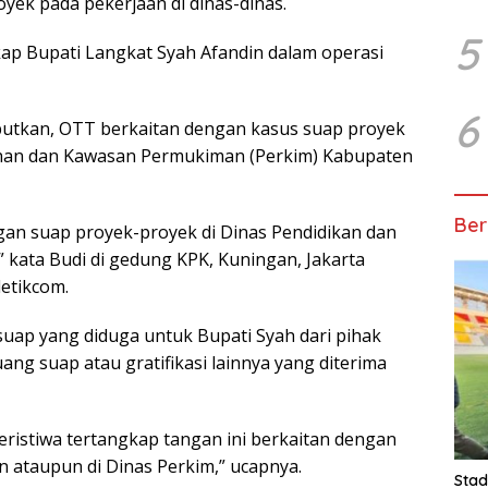
yek pada pekerjaan di dinas-dinas.
5
p Bupati Langkat Syah Afandin dalam operasi
6
ebutkan, OTT berkaitan dengan kasus suap proyek
ahan dan Kawasan Permukiman (Perkim) Kabupaten
Ber
ngan suap proyek-proyek di Dinas Pendidikan dan
 kata Budi di gedung KPK, Kuningan, Jakarta
detikcom.
ap yang diduga untuk Bupati Syah dari pihak
ng suap atau gratifikasi lainnya yang diterima
ristiwa tertangkap tangan ini berkaitan dengan
n ataupun di Dinas Perkim,” ucapnya.
Stad