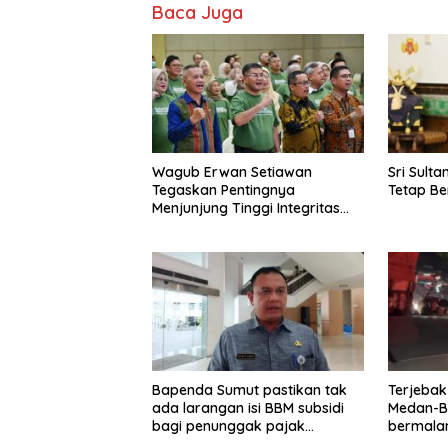
Baca Juga
Wagub Erwan Setiawan
Sri Sult
Tegaskan Pentingnya
Tetap Be
Menjunjung Tinggi Integritas
bagi Pejabat di Lingkungan
Pemdaprov Jabar
Bapenda Sumut pastikan tak
Terjebak
ada larangan isi BBM subsidi
Medan-B
bagi penunggak pajak
bermalam
kendaraan