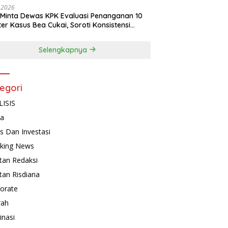
, 2026
Minta Dewas KPK Evaluasi Penanganan 10
ter Kasus Bea Cukai, Soroti Konsistensi
idikan
Selengkapnya
egori
ISIS
ta
is Dan Investasi
king News
tan Redaksi
tan Risdiana
orate
rah
inasi