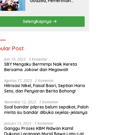
Godzilla, Pemerintah
Pastikan Kesiapan
Cadangan Pangan dan
Infrastruktur Pertanian
Selengkapnya
Nasional
ular Post
Juni 19, 2023
3 Komentar
SBY Mengaku Bermimpi Naik Kereta
Bersama Jokowi dan Megawati
Agustus 17, 2023
2 Komentar
Hilirisasi Nikel, Faisal Basri, Septian Hario
Seto, dan Penyiaran Berita Bohong!
November 12, 2022
1 Komentar
Soal bandar pilpres belum sepakat, Paloh
minta isu bandar dibuka sejelas-jelasnya
Januari 13, 2023
1 Komentar
Ganggu Proses KBM Ridwan Kamil
Dukung Larangan Murid Bawa Lato-Lato