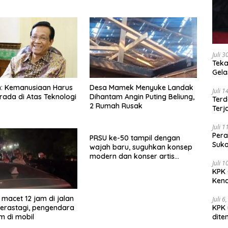
Juli 
Teka
Gel
an: Kemanusiaan Harus
Desa Mamek Menyuke Landak
Juli 
rada di Atas Teknologi
Dihantam Angin Puting Beliung,
Terd
2 Rumah Rusak
Terj
Juli 
Pera
PRSU ke-50 tampil dengan
Suko
wajah baru, suguhkan konsep
modern dan konser artis
Juli 
nasional
KPK 
Kena
 macet 12 jam di jalan
Juli 6
KPK 
erastagi, pengendara
dite
 di mobil