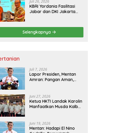
Juli 26, 2026
KBRI Yordania Fasilitasi
Jabar dan DKI Jakarta
Pasarkan Potensi
Pariwisata di Pasar
Internasional
Selengkapnya
ertanian
Juli 7, 2026
Lapor Presiden, Mentan
Amran: Pangan Aman,
Hilirisasi Dipercepat untuk
Kesejahteraan Petani
Juni 27, 2026
Ketua HKTI Landak Karolin
Manfaatkan Musda Kalbar
untuk Perkuat Sektor
Pangan
Juni 19, 2026
Mentan: Hadapi El Nino