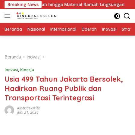
Langsung
olaan Sampah hingga Material Ramah Lingkungan
Breaking News
Manufa
ke
konten
Beranda
Nasional
Internasional
Daerah
Inovasi
Strate
Beranda
Inovasi
Inovasi
,
Kinerja
Usia 499 Tahun Jakarta Bersolek,
Hadirkan Ruang Publik dan
Transportasi Terintegrasi
Kinerjaekselen
Juni 21, 2026