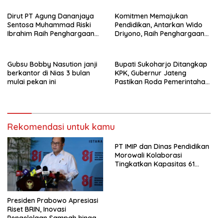
Dirut PT Agung Dananjaya
Komitmen Memajukan
Sentosa Muhammad Riski
Pendidikan, Antarkan Wido
Ibrahim Raih Penghargaan
Driyono, Raih Penghargaan
Kinerja Ekselen Award 2026
Tokoh Inspiratif 2026
Gubsu Bobby Nasution janji
Bupati Sukoharjo Ditangkap
berkantor di Nias 3 bulan
KPK, Gubernur Jateng
mulai pekan ini
Pastikan Roda Pemerintahan
Berjalan Seperti Biasa
Rekomendasi untuk kamu
PT IMIP dan Dinas Pendidikan
Morowali Kolaborasi
Tingkatkan Kapasitas 61
Kepala Sekolah di Bahodopi
Presiden Prabowo Apresiasi
Riset BRIN, Inovasi
Pengelolaan Sampah hingga