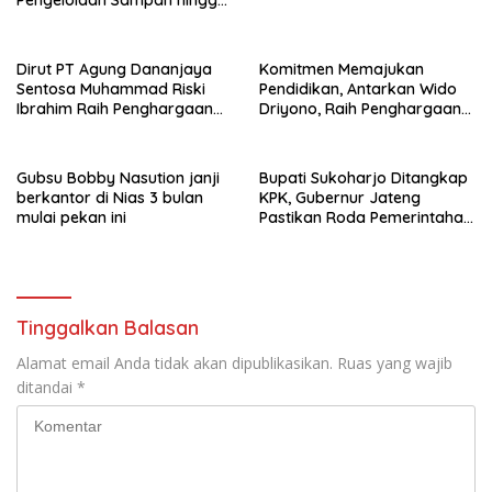
Material Ramah Lingkungan
Dirut PT Agung Dananjaya
Komitmen Memajukan
Sentosa Muhammad Riski
Pendidikan, Antarkan Wido
Ibrahim Raih Penghargaan
Driyono, Raih Penghargaan
Kinerja Ekselen Award 2026
Tokoh Inspiratif 2026
Gubsu Bobby Nasution janji
Bupati Sukoharjo Ditangkap
berkantor di Nias 3 bulan
KPK, Gubernur Jateng
mulai pekan ini
Pastikan Roda Pemerintahan
Berjalan Seperti Biasa
Tinggalkan Balasan
Alamat email Anda tidak akan dipublikasikan.
Ruas yang wajib
ditandai
*