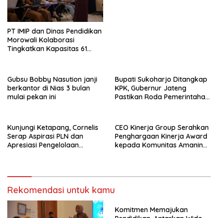
Tokoh Inspiratif 2026
PT IMIP dan Dinas Pendidikan
Morowali Kolaborasi
Tingkatkan Kapasitas 61
Kepala Sekolah di Bahodopi
Gubsu Bobby Nasution janji
Bupati Sukoharjo Ditangkap
berkantor di Nias 3 bulan
KPK, Gubernur Jateng
mulai pekan ini
Pastikan Roda Pemerintahan
Berjalan Seperti Biasa
Kunjungi Ketapang, Cornelis
CEO Kinerja Group Serahkan
Serap Aspirasi PLN dan
Penghargaan Kinerja Award
Apresiasi Pengelolaan
kepada Komunitas Amanina
Limbah PT Borneo Alumindo
Event Organizer
Prima
Rekomendasi untuk kamu
Komitmen Memajukan