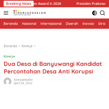
Langsung
 Ekselen Award II-2026
Breaking News
Presiden Prabowo Apresiasi Ri
ke
konten
Beranda
Nasional
Internasional
Daerah
Inovasi
Strate
Beranda
Kinerja
Kinerja
Dua Desa di Banyuwangi Kandidat
Percontohan Desa Anti Korupsi
Kinerjaekselen
April 26, 2022