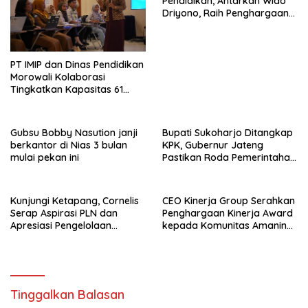
Pendidikan, Antarkan Wido
Driyono, Raih Penghargaan
Tokoh Inspiratif 2026
PT IMIP dan Dinas Pendidikan
Morowali Kolaborasi
Tingkatkan Kapasitas 61
Kepala Sekolah di Bahodopi
Gubsu Bobby Nasution janji
Bupati Sukoharjo Ditangkap
berkantor di Nias 3 bulan
KPK, Gubernur Jateng
mulai pekan ini
Pastikan Roda Pemerintahan
Berjalan Seperti Biasa
Kunjungi Ketapang, Cornelis
CEO Kinerja Group Serahkan
Serap Aspirasi PLN dan
Penghargaan Kinerja Award
Apresiasi Pengelolaan
kepada Komunitas Amanina
Limbah PT Borneo Alumindo
Event Organizer
Prima
Tinggalkan Balasan