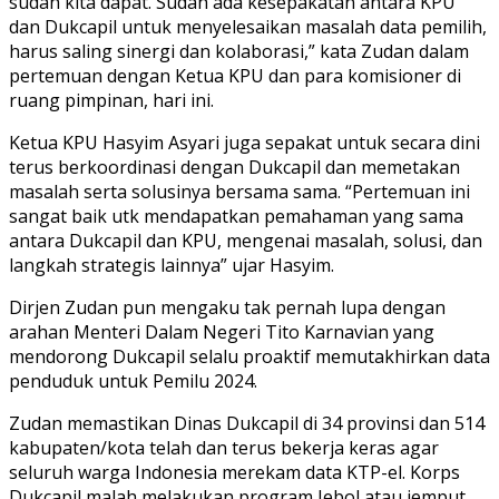
sudah kita dapat. Sudah ada kesepakatan antara KPU
dan Dukcapil untuk menyelesaikan masalah data pemilih,
harus saling sinergi dan kolaborasi,” kata Zudan dalam
pertemuan dengan Ketua KPU dan para komisioner di
ruang pimpinan, hari ini.
Ketua KPU Hasyim Asyari juga sepakat untuk secara dini
terus berkoordinasi dengan Dukcapil dan memetakan
masalah serta solusinya bersama sama. “Pertemuan ini
sangat baik utk mendapatkan pemahaman yang sama
antara Dukcapil dan KPU, mengenai masalah, solusi, dan
langkah strategis lainnya” ujar Hasyim.
Dirjen Zudan pun mengaku tak pernah lupa dengan
arahan Menteri Dalam Negeri Tito Karnavian yang
mendorong Dukcapil selalu proaktif memutakhirkan data
penduduk untuk Pemilu 2024.
Zudan memastikan Dinas Dukcapil di 34 provinsi dan 514
kabupaten/kota telah dan terus bekerja keras agar
seluruh warga Indonesia merekam data KTP-el. Korps
Dukcapil malah melakukan program Jebol atau jemput